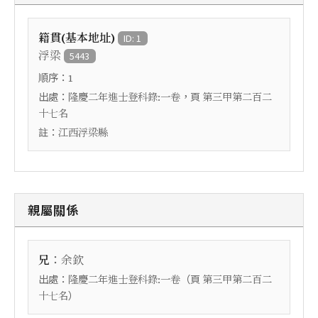
籍貫(基本地址)
ID: 1
浮梁
5443
順序：
1
出處：
，頁
隆慶二年進士登科錄:一卷
第三甲第二百二
十七名
註：
江西浮梁縣
親屬關係
：
兄
余欽
出處：
（頁
隆慶二年進士登科錄:一卷
第三甲第二百二
）
十七名