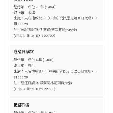
起始年：
年 (
)
成化
20
1484
終止年：未詳
出處：
，
人名權威資料（中央研究院歷史語言研究所）
頁
11129
註：
會試考試官(明實錄:憲宗實錄;249卷)
(CBDB_line_ID=122722)
經筵日講官
起始年：
年 (
)
成化
4
1468
終止年：
成化
出處：
，
人名權威資料（中央研究院歷史語言研究所）
頁
11129
註：
經筵日講官(殿閣詞林記列傳;3卷)
(CBDB_line_ID=122711)
禮部尚書
起始年：
年 (
)