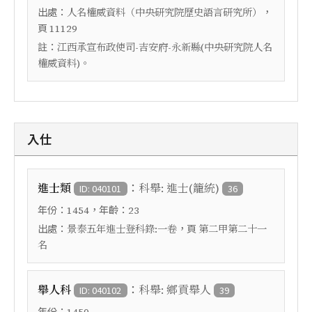
出處：
，
人名權威資料（中央研究院歷史語言研究所）
頁
11129
註：
江西承宣布政使司-吉安府-永新縣(中央研究院人名
權威資料)。
入仕
：
進士類
科舉: 進士(籠統)
ID: 040101
36
年份：
，年齡：
1454
23
出處：
，頁
景泰五年進士登科錄:一卷
第二甲第二十一
名
：
舉人科
科舉: 鄉貢舉人
ID: 040102
39
年份：