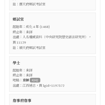
註：
應天府鄉試考試官
鄉試官
起始年：
年 (
)
成化
4
1468
終止年：未詳
出處：
，
人名權威資料（中央研究院歷史語言研究所）
頁
11129
註：
順天府鄉試考試官
學士
起始年：未詳
終止年：未詳
地點：
京師
4342
出處：
，頁
江西通志
lgid=1197572
詹事府詹事