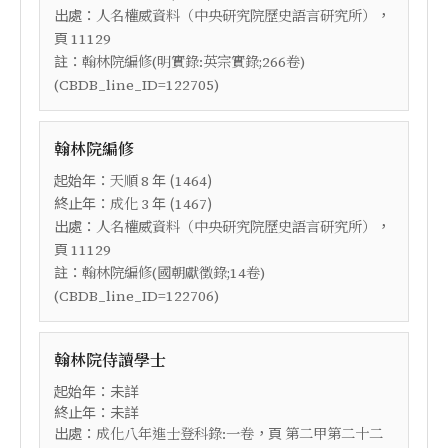
出處：
，
人名權威資料（中央研究院歷史語言研究所）
頁
11129
註：
翰林院編修(明實錄:英宗實錄;266卷)
(CBDB_line_ID=122705)
翰林院編修
起始年：
年 (
)
天順
8
1464
終止年：
年 (
)
成化
3
1467
出處：
，
人名權威資料（中央研究院歷史語言研究所）
頁
11129
註：
翰林院編修(國朝獻徵錄;14卷)
(CBDB_line_ID=122706)
翰林院侍讀學士
起始年：未詳
終止年：未詳
出處：
，頁
成化八年進士登科錄:一卷
第二甲第二十二