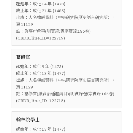
起始年：
年 (
)
成化
14
1478
終止年：
年 (
)
成化
21
1485
出處：
，
人名權威資料（中央研究院歷史語言研究所）
頁
11129
註：
詹事府詹事(明實錄:憲宗實錄;185卷)
(CBDB_line_ID=122719)
纂修官
起始年：
年 (
)
成化
9
1473
終止年：
年 (
)
成化
13
1477
出處：
，
人名權威資料（中央研究院歷史語言研究所）
頁
11129
註：
纂修官(續資治通鑑綱目)(明實錄:憲宗實錄;165卷)
(CBDB_line_ID=122715)
翰林院學士
起始年：
年 (
)
成化
13
1477