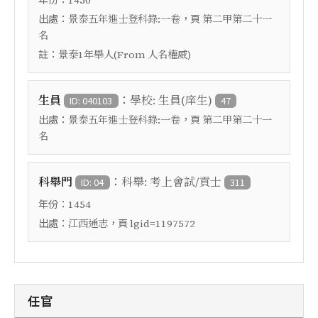
1450
出處：
，頁
景泰五年進士登科錄:一卷
第二甲第二十一
名
註：
景泰1年舉人(From 人名權威)
：
生員
學校: 生員(庠生)
ID: 040103
47
出處：
，頁
景泰五年進士登科錄:一卷
第二甲第二十一
名
：
科舉門
科舉: 考上會試/貢士
ID: 04
311
年份：
1454
出處：
，頁
江西通志
lgid=1197572
任官