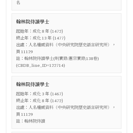
名
翰林院侍讀學士
起始年：
年 (
)
成化
8
1472
終止年：
年 (
)
成化
13
1477
出處：
，
人名權威資料（中央研究院歷史語言研究所）
頁
11129
註：
翰林院侍讀學士(明實錄:憲宗實錄;138卷)
(CBDB_line_ID=122714)
翰林院侍讀學士
起始年：
年 (
)
成化
3
1467
終止年：
年 (
)
成化
8
1472
出處：
，
人名權威資料（中央研究院歷史語言研究所）
頁
11129
註：
翰林院侍讀