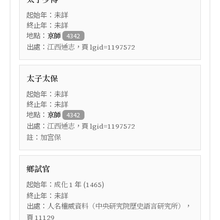
起始年：未詳
終止年：未詳
地點：
京師
4342
出處：
，頁
江西通志
lgid=1197572
太子太保
起始年：未詳
終止年：未詳
地點：
京師
4342
出處：
，頁
江西通志
lgid=1197572
註：
加宫保
鄉試官
起始年：
年 (
)
成化
1
1465
終止年：未詳
出處：
，
人名權威資料（中央研究院歷史語言研究所）
頁
11129