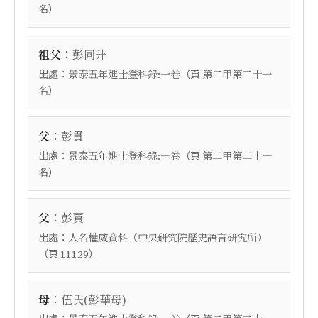
）
名
：
祖父
彭同升
出處：
（頁
景泰五年進士登科錄:一卷
第二甲第二十一
）
名
：
父
彭貫
出處：
（頁
景泰五年進士登科錄:一卷
第二甲第二十一
）
名
：
父
彭賈
出處：
人名權威資料（中央研究院歷史語言研究所）
（頁
）
11129
：
母
伍氏(彭華母)