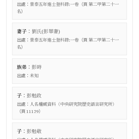
出處：
（頁
景泰五年進士登科錄:一卷
第二甲第二十一
）
名
：
妻子
劉氏(彭華妻)
出處：
（頁
景泰五年進士登科錄:一卷
第二甲第二十一
）
名
：
族弟
彭時
出處：
未知
：
子
彭勉政
出處：
人名權威資料（中央研究院歷史語言研究所）
（頁
）
11129
：
子
彭勉敬