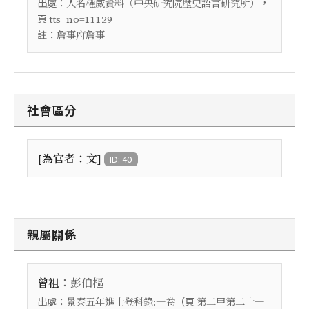
出處：
，
人名權威資料（中央研究院歷史語言研究所）
頁
tts_no=11129
註：
詹事府詹事
社會區分
[為官者：文]
ID: 40
親屬關係
：
曾祖
彭伯樞
出處：
（頁
景泰五年進士登科錄:一卷
第二甲第二十一