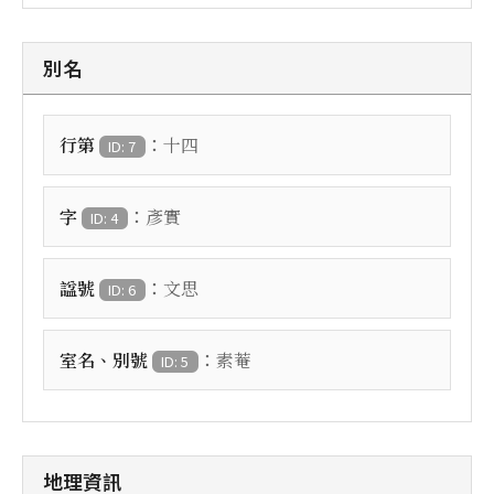
別名
：
行第
十四
ID: 7
：
字
彥實
ID: 4
：
諡號
文思
ID: 6
：
室名、別號
素菴
ID: 5
地理資訊