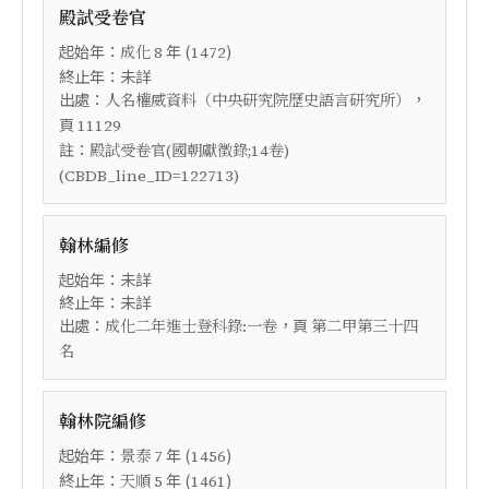
殿試受卷官
起始年：
年 (
)
成化
8
1472
終止年：未詳
出處：
，
人名權威資料（中央研究院歷史語言研究所）
頁
11129
註：
殿試受卷官(國朝獻徵錄;14卷)
(CBDB_line_ID=122713)
翰林編修
起始年：未詳
終止年：未詳
出處：
，頁
成化二年進士登科錄:一卷
第二甲第三十四
名
翰林院編修
起始年：
年 (
)
景泰
7
1456
終止年：
年 (
)
天順
5
1461