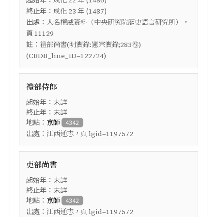
成化
22
1486
終止年：
年 (
)
成化
23
1487
出處：
，
人名權威資料（中央研究院歷史語言研究所）
頁
11129
註：
禮部尚書(明實錄:憲宗實錄;283卷)
(CBDB_line_ID=122724)
禮部侍郎
起始年：未詳
終止年：未詳
地點：
京師
4342
出處：
，頁
江西通志
lgid=1197572
吏部尚書
起始年：未詳
終止年：未詳
地點：
京師
4342
出處：
，頁
江西通志
lgid=1197572