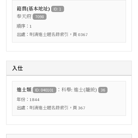
籍貫(基本地址)
ID: 1
奉天府
7098
順序：
1
出處：
，頁
明清進士題名錄索引
0367
入仕
：
進士類
科舉: 進士(籠統)
ID: 040101
36
年份：
1844
出處：
，頁
明清進士題名錄索引
367