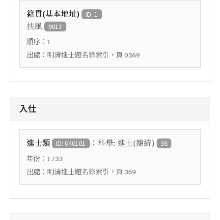
籍貫(基本地址)
ID: 1
扶風
9013
順序：
1
出處：
，頁
明清進士題名錄索引
0369
入仕
：
進士類
科舉: 進士(籠統)
ID: 040101
36
年份：
1733
出處：
，頁
明清進士題名錄索引
369