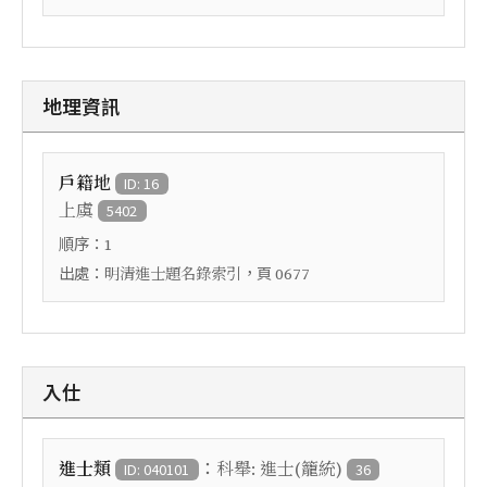
地理資訊
戶籍地
ID: 16
上虞
5402
順序：
1
出處：
，頁
明清進士題名錄索引
0677
入仕
：
進士類
科舉: 進士(籠統)
ID: 040101
36