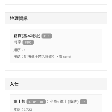
地理資訊
籍貫(基本地址)
ID: 1
將樂
7805
順序：
1
出處：
，頁
明清進士題名錄索引
0826
入仕
：
進士類
科舉: 進士(籠統)
ID: 040101
36
年份：
1723