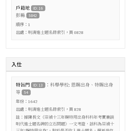
戶籍地
ID: 16
彭縣
5842
順序：
1
出處：
，頁
明清進士題名錄索引
0828
入仕
：
特旨門
科舉學校: 恩賜出身、特賜出身
ID: 13
等
54
年份：
1642
出處：
，頁
明清進士題名錄索引
828
註：
據陳長文《崇禎十三年賜特用出身科科年考實――兼談
明代進士題名碑的立石問題》一文考證，該科為崇禎十
三年“賜特用出身”，對於是否收入進士題名，學界尚存