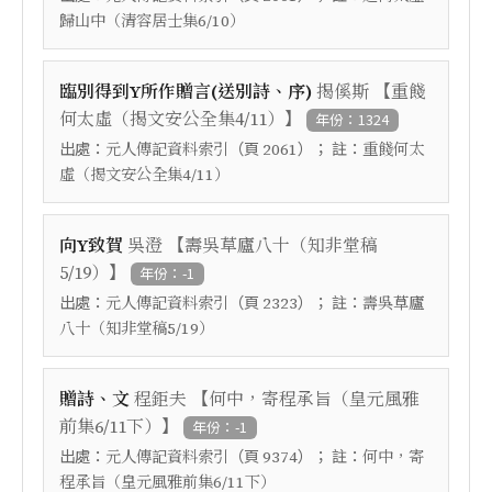
歸山中（清容居士集6/10）
【
臨別得到Y所作贈言(送別詩、序)
揭傒斯
重餞
】
何太虛（揭文安公全集4/11）
年份：1324
出處：
（頁
）； 註：
元人傳記資料索引
2061
重餞何太
虛（揭文安公全集4/11）
【
向Y致賀
吳澄
壽吳草廬八十（知非堂稿
】
5/19）
年份：-1
出處：
（頁
）； 註：
元人傳記資料索引
2323
壽吳草廬
八十（知非堂稿5/19）
【
贈詩、文
程鉅夫
何中，寄程承旨（皇元風雅
】
前集6/11下）
年份：-1
出處：
（頁
）； 註：
元人傳記資料索引
9374
何中，寄
程承旨（皇元風雅前集6/11下）