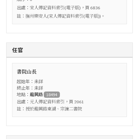
出處：
，頁
宋人傳記資料索引(電子版)
6836
註：
撫州樂安人(宋人傳記資料索引(電子版))。
任官
書院山長
起始年：未詳
終止年：未詳
地點：
龍興路
18494
出處：
，頁
元人傳記資料索引
2061
註：
授於龍興路東湖、宗濂二書院