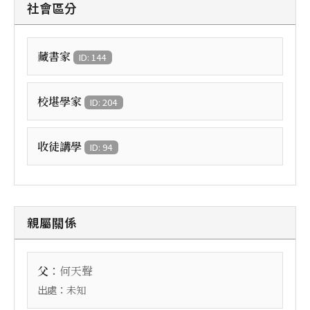
社會區分
藏書家
ID: 144
校堪學家
ID: 204
收徒講學
ID: 94
親屬關係
：
父
何天聲
出處：
未知