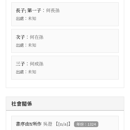
：
長子; 第一子
何長孫
出處：
未知
：
次子
何在孫
出處：
未知
：
三子
何成孫
出處：
未知
社會關係
【
】
書序由Y所作
吳澄
[n/a]
年份：1324