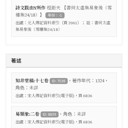
【
詩文跋由Y所作
程鉅夫
書何太虛集易象後（雪
】
樓集24/18）
年份：-1
出處：
（頁
）； 註：
元人傳記資料索引
2061
書何太虛
集易象後（雪樓集24/18）
著述
，著作年代：
，
知非堂稿:十七卷
1324
ID: 7538
角色：
未詳
出處：
，頁
宋人傳記資料索引(電子版)
6836
，角色：
易類象:二卷
未詳
ID: 8639
出處：
，頁
宋人傳記資料索引(電子版)
6836