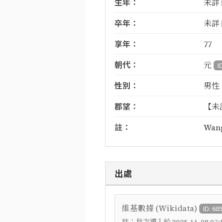
生年：
未詳
卒年：
未詳
享年：
77
朝代：
元
I
性別：
男性
郡望：
【未
註：
Wang
出處
維基數據 (Wikidata)
ID: 68
註：