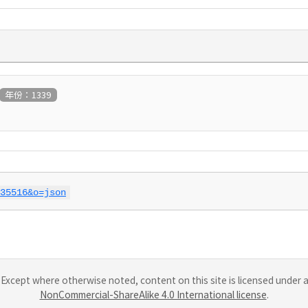
年份：1339
35516&o=json
Except where otherwise noted, content on this site is licensed under 
NonCommercial-ShareAlike 4.0 International license
.