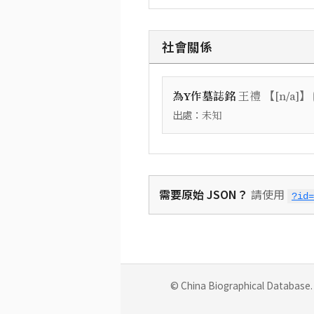
社會關係
【
】
為Y作墓誌銘
王禮
[n/a]
出處：
未知
需要原始 JSON？
請使用
?id=
© China Biographical Database. 