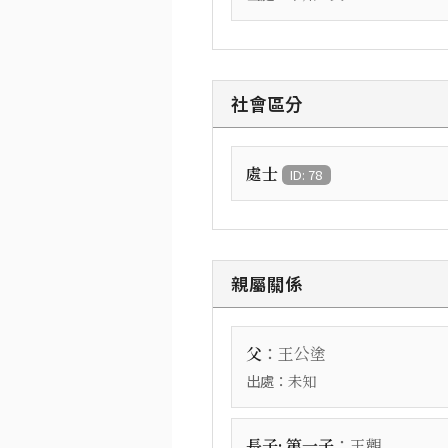
社會區分
處士
ID: 78
親屬關係
：
父
王公塗
出處：
未知
：
長子; 第一子
王觀