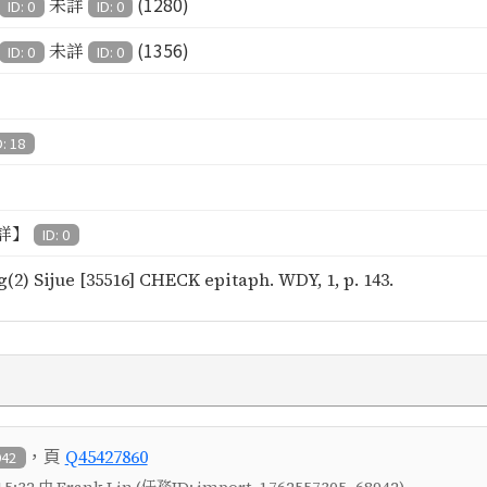
(1280)
未詳
ID: 0
ID: 0
(1356)
未詳
ID: 0
ID: 0
D: 18
詳】
ID: 0
(2) Sijue [35516] CHECK epitaph. WDY, 1, p. 143.
，頁
Q45427860
942