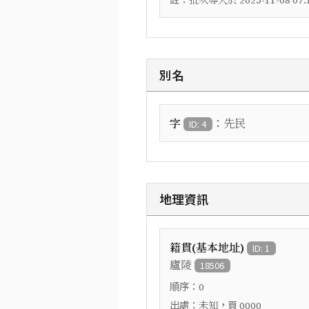
批次導入於 2025-11-08 07:1
別名
：
字
先民
ID: 4
地理資訊
籍貫(基本地址)
ID: 1
廬陵
18506
順序：
0
出處：
，頁
未知
0000