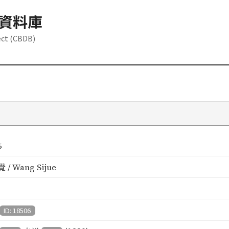
資料庫
ect (CBDB)
6
/ Wang Sijue
ID: 18506