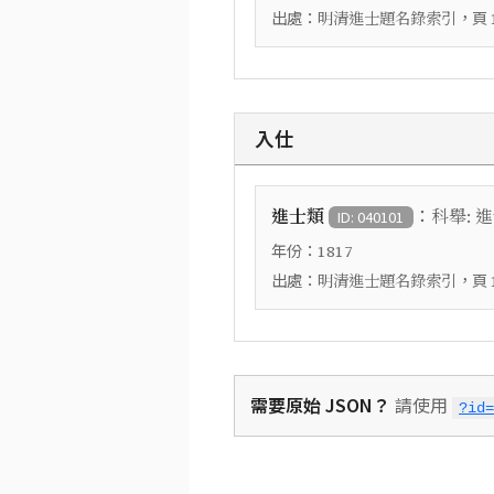
出處：
，頁
明清進士題名錄索引
入仕
：
進士類
科舉: 
ID: 040101
年份：
1817
出處：
，頁
明清進士題名錄索引
需要原始 JSON？
請使用
?id=