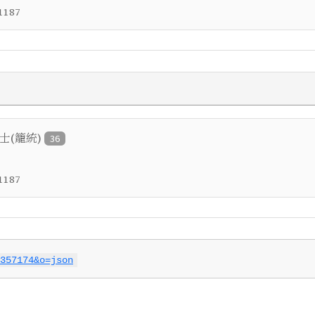
1187
進士(籠統)
36
1187
357174&o=json