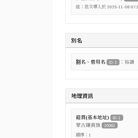
註：
批次導入於 2025-11-08 07:1
別名
：
别名、曾用名
裕謙
ID: 3
地理資訊
籍貫(基本地址)
ID: 1
蒙古鑲黃旗
20062
順序：
1