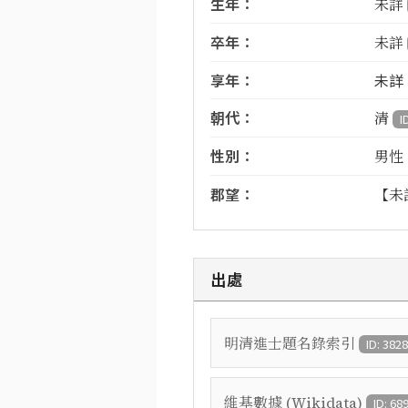
生年：
未詳
卒年：
未詳
享年：
未詳
朝代：
清
I
性別：
男性
郡望：
【未
出處
明清進士題名錄索引
ID: 382
維基數據 (Wikidata)
ID: 68