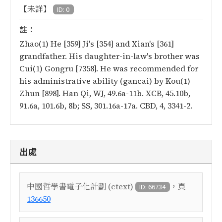
【未詳】
ID: 0
註：
Zhao(1) He [359] Ji's [354] and Xian's [361]
grandfather. His daughter-in-law's brother was
Cui(1) Gongru [7358]. He was recommended for
his administrative ability (gancai) by Kou(1)
Zhun [898]. Han Qi, WJ, 49.6a-11b. XCB, 45.10b,
91.6a, 101.6b, 8b; SS, 301.16a-17a. CBD, 4, 3341-2.
出處
，頁
中國哲學書電子化計劃 (ctext)
ID: 66734
136650