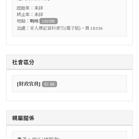
起始年：未詳
終止年：未詳
地點：
明州
101095
出處：
，頁
宋人傳記資料索引(電子版)
18336
社會區分
[財政官員]
ID: 68
親屬關係