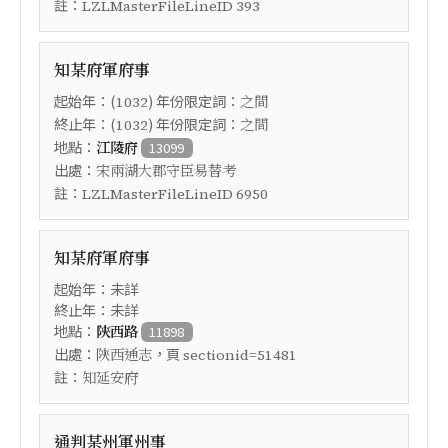
註：
LZLMasterFileLineID 393
知某府軍府事
起始年：(
) 年份限定詞：
1032
之間
終止年：(
) 年份限定詞：
1032
之間
地點：
江陵府
13099
出處：
宋兩湖大郡守臣易替考
註：
LZLMasterFileLineID 6950
知某府軍府事
起始年：未詳
終止年：未詳
地點：
陝西路
11898
出處：
，頁
陝西通志
sectionid=51481
註：
知延安府
通判某州軍州事