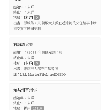
起始年：未詳
終止年：未詳
地點：
[未詳]
0
出處：
，頁
彭城集
朝散大夫致仕趙宗誨故父任給事中贈
司空賀可贈司徒制
右諫議大夫
起始年：(
) 年份限定詞：
1033
約
終止年：未詳
地點：
[未詳]
0
出處：
宋兩淮大郡守臣易替考
註：
LZL MasterFileLineID8800
知某州軍州事
起始年：未詳
終止年：未詳
地點：
鄧州
11310