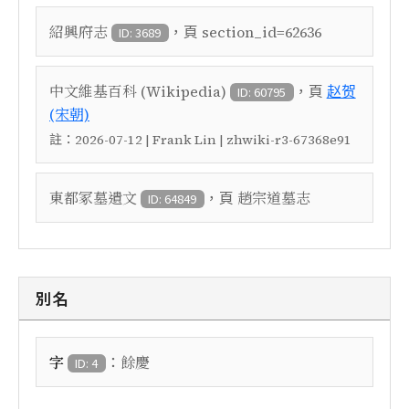
，頁
紹興府志
section_id=62636
ID: 3689
，頁
中文維基百科 (Wikipedia)
赵贺
ID: 60795
(宋朝)
註：
2026-07-12 | Frank Lin | zhwiki-r3-67368e91
，頁
東都冢墓遺文
趙宗道墓志
ID: 64849
別名
：
字
餘慶
ID: 4