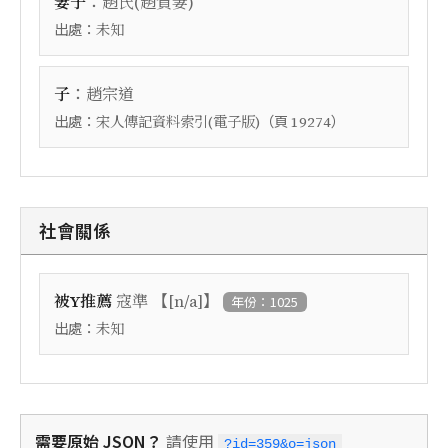
：
妻子
趙氏(趙賀妻)
出處：
未知
：
子
趙宗道
出處：
（頁
）
宋人傳記資料索引(電子版)
19274
社會關係
【
】
被Y推薦
寇準
[n/a]
年份：1025
出處：
未知
需要原始 JSON？
請使用
?id=359&o=json