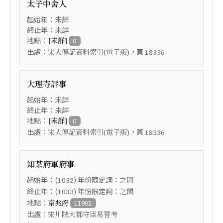
太子中舍人
起始年：未詳
終止年：未詳
地點：
[未詳]
0
出處：
，頁
宋人傳記資料索引(電子版)
18336
大理寺評事
起始年：未詳
終止年：未詳
地點：
[未詳]
0
出處：
，頁
宋人傳記資料索引(電子版)
18336
知某府軍府事
起始年：(
) 年份限定詞：
1032
之間
終止年：(
) 年份限定詞：
1033
之間
地點：
京兆府
11902
出處：
宋川陝大郡守臣易替考