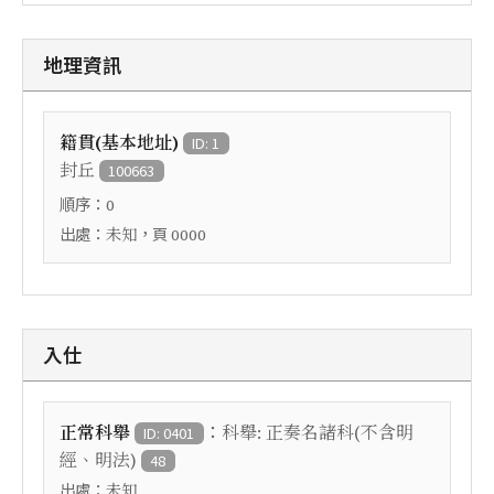
地理資訊
籍貫(基本地址)
ID: 1
封丘
100663
順序：
0
出處：
，頁
未知
0000
入仕
：
正常科舉
科舉: 正奏名諸科(不含明
ID: 0401
經、明法)
48
出處：
未知