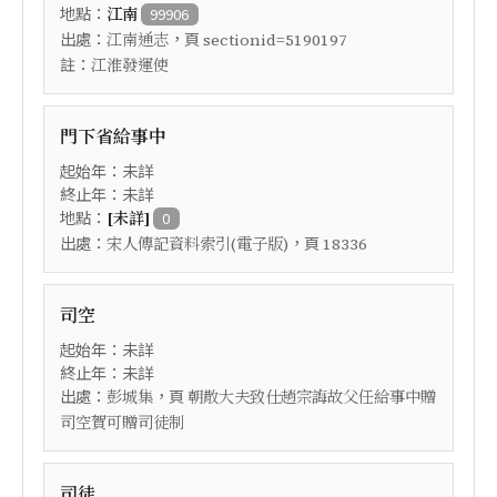
地點：
江南
99906
出處：
，頁
江南通志
sectionid=5190197
註：
江淮發運使
門下省給事中
起始年：未詳
終止年：未詳
地點：
[未詳]
0
出處：
，頁
宋人傳記資料索引(電子版)
18336
司空
起始年：未詳
終止年：未詳
出處：
，頁
彭城集
朝散大夫致仕趙宗誨故父任給事中贈
司空賀可贈司徒制
司徒