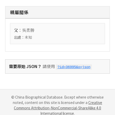
親屬關係
：
父
吳柔勝
出處：
未知
需要原始 JSON？
請使用
?id=36995&o=json
© China Biographical Database. Except where otherwise
noted, content on this site is licensed under a
Creative
Commons Attribution-NonCommercial-ShareAlike 4.0
International license
.