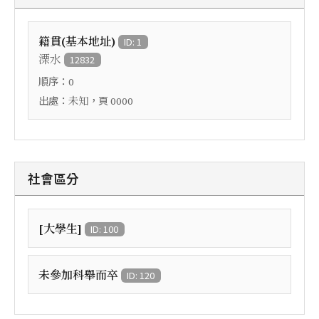
籍貫(基本地址)
ID: 1
溧水
12832
順序：
0
出處：
，頁
未知
0000
社會區分
[大學生]
ID: 100
未參加科舉而卒
ID: 120