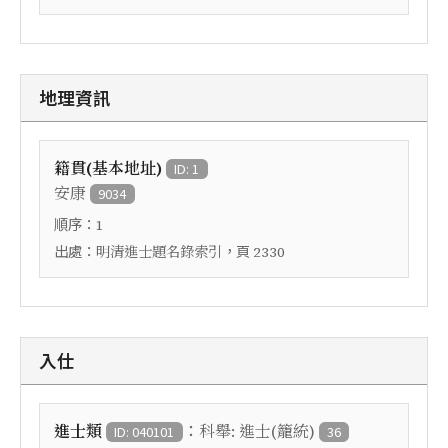
地理資訊
籍貫(基本地址)
ID: 1
安康
9034
順序：
1
出處：
，頁
明清進士題名錄索引
2330
入仕
：
進士類
科舉: 進士(籠統)
ID: 040101
36