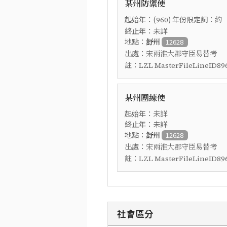
某州防禦使
起始年：(
) 年份限定詞：
960
約
終止年：未詳
地點：
舒州
12628
出處：
宋兩淮大郡守臣易替考
註：
LZL MasterFileLineID89
某州團練使
起始年：未詳
終止年：未詳
地點：
舒州
12628
出處：
宋兩淮大郡守臣易替考
註：
LZL MasterFileLineID89
社會區分