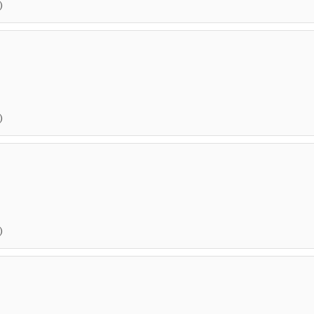
)
)
)