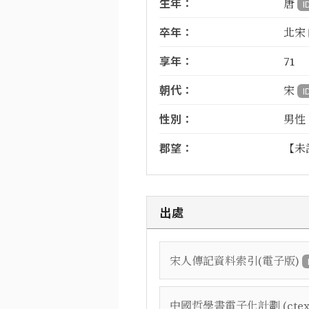
生年：
唐
I
卒年：
北宋
享年：
71
朝代：
宋
I
性別：
男性
郡望：
【未
出處
宋人傳記資料索引(電子版)
中國哲學書電子化計劃 (ctex