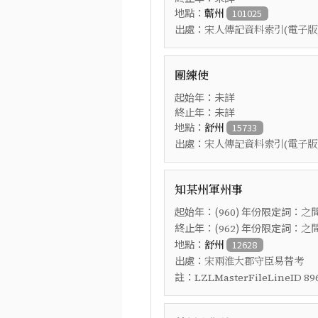
地點：
蘄州
101025
出處：
宋人傳記資料索引(電子版
團練使
起始年：未詳
終止年：未詳
地點：
舒州
15733
出處：
宋人傳記資料索引(電子版
知某州軍州事
起始年：(
) 年份限定詞：
960
之
終止年：(
) 年份限定詞：
962
之
地點：
舒州
12628
出處：
宋兩淮大郡守臣易替考
註：
LZLMasterFileLineID 89