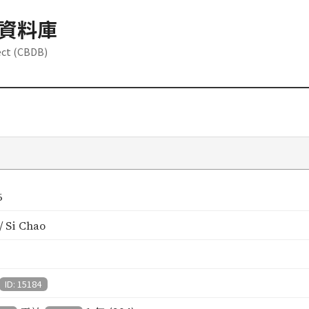
資料庫
ect (CBDB)
6
 Si Chao
ID: 15184