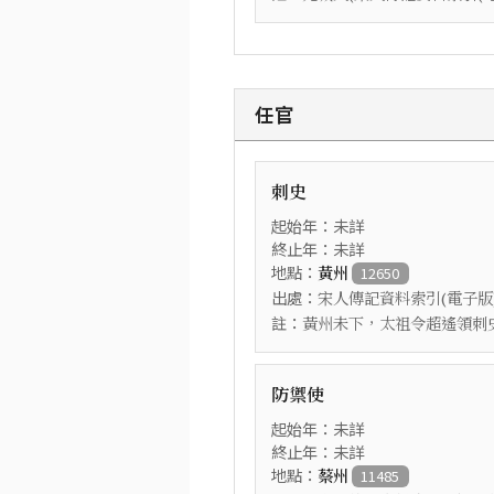
任官
刺史
起始年：未詳
終止年：未詳
地點：
黃州
12650
出處：
宋人傳記資料索引(電子版
註：
黃州未下，太祖令超遙領刺
防禦使
起始年：未詳
終止年：未詳
地點：
蔡州
11485