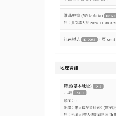
維基數據 (Wikidata)
ID: 68
註：
批次導入於 2025-11-08 07:1
，頁
江南通志
sect
ID: 2067
地理資訊
籍貫(基本地址)
ID: 1
元城
15184
順序：
0
出處：
宋人傳記資料索引(電子版
註：
元城人(宋人傳記資料索引(電