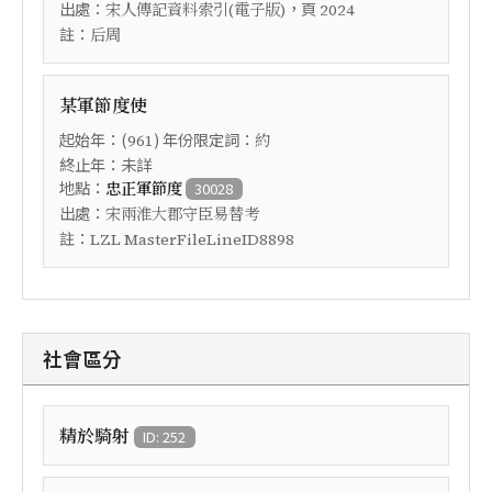
出處：
，頁
宋人傳記資料索引(電子版)
2024
註：
后周
某軍節度使
起始年：(
) 年份限定詞：
961
約
終止年：未詳
地點：
忠正軍節度
30028
出處：
宋兩淮大郡守臣易替考
註：
LZL MasterFileLineID8898
社會區分
精於騎射
ID: 252