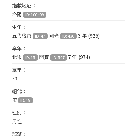
指數地址：
洛陽
ID: 100409
生年：
3 年 (925)
五代後唐
同光
ID: 47
ID: 430
卒年：
7 年 (974)
北宋
開寶
ID: 15
ID: 507
享年：
50
朝代：
宋
ID: 15
性別：
男性
郡望：