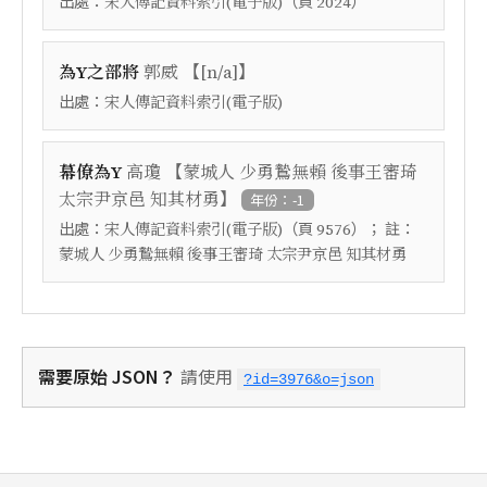
出處：
（頁
）
宋人傳記資料索引(電子版)
2024
【
】
為Y之部將
郭威
[n/a]
出處：
宋人傳記資料索引(電子版)
【
幕僚為Y
高瓊
蒙城人 少勇鷙無賴 後事王審琦
】
太宗尹京邑 知其材勇
年份：-1
出處：
（頁
）； 註：
宋人傳記資料索引(電子版)
9576
蒙城人 少勇鷙無賴 後事王審琦 太宗尹京邑 知其材勇
需要原始 JSON？
請使用
?id=3976&o=json