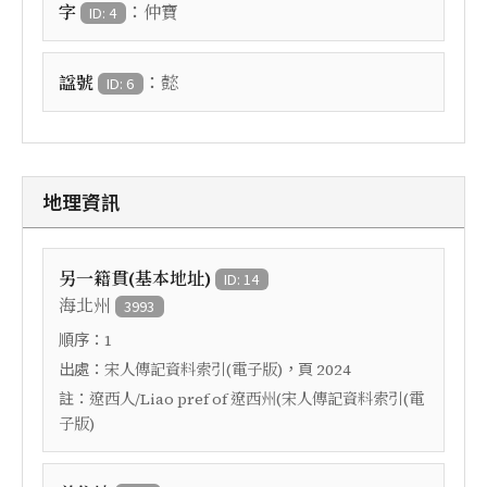
：
字
仲寶
ID: 4
：
諡號
懿
ID: 6
地理資訊
另一籍貫(基本地址)
ID: 14
海北州
3993
順序：
1
出處：
，頁
宋人傳記資料索引(電子版)
2024
註：
遼西人/Liao pref of 遼西州(宋人傳記資料索引(電
子版)