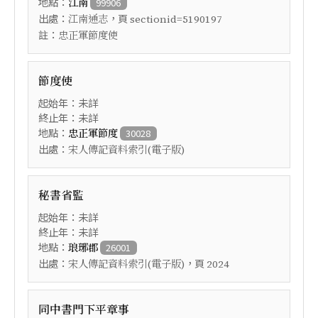
地點：
江南
99906
出處：
，頁
江南通志
sectionid=5190197
註：
忠正軍節度使
節度使
起始年：未詳
終止年：未詳
地點：
忠正軍節度
30028
出處：
宋人傳記資料索引(電子版)
秘書省監
起始年：未詳
終止年：未詳
地點：
琅琊郡
26001
出處：
，頁
宋人傳記資料索引(電子版)
2024
同中書門下平章事