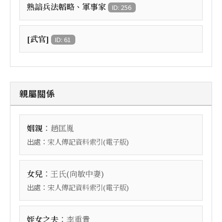
熟諳兵法韜略、軍事家
ID: 256
[武官]
ID: 61
親屬關係
：
姻親
趙匡胤
出處：
宋人傳記資料索引(電子版)
：
女兒
王氏(向敏中妻)
出處：
宋人傳記資料索引(電子版)
：
姪女之夫
李重貴