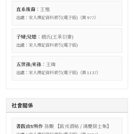
：
直系後裔
王殖
出處：
（頁
）
宋人傳記資料索引(電子版)
977
：
子婦;兒媳
趙氏(王承衍妻)
出處：
宋人傳記資料索引(電子版)
：
五世孫;來孫
王綯
出處：
（頁
）
宋人傳記資料索引(電子版)
1137
社會關係
【
】
書跋由Y所作
孫覿
跋戎酒帖 / 鴻慶居士集