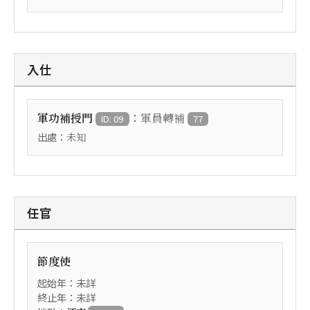
入仕
：
軍功補授門
軍員轉補
ID: 09
77
出處：
未知
任官
節度使
起始年：未詳
終止年：未詳