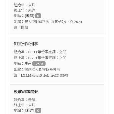
起始年：未詳
終止年：未詳
地點：
[未詳]
0
出處：
，頁
宋人傳記資料索引(電子版)
2024
註：
使相
知某州軍州事
起始年：(
) 年份限定詞：
961
之間
終止年：(
) 年份限定詞：
970
之間
地點：
壽州
12595
出處：
宋兩淮大郡守臣易替考
註：
LZLMasterFileLineID 8898
殿前司都虞候
起始年：未詳
終止年：未詳
地點：
[未詳]
0