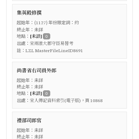
集英殿修撰
起始年：(
) 年份限定詞：
1127
約
終止年：未詳
地點：
[未詳]
0
出處：
宋兩淮大郡守臣易替考
註：
LZL MasterFileLineID8691
尚書省右司員外郎
起始年：未詳
終止年：未詳
地點：
[未詳]
0
出處：
，頁
宋人傳記資料索引(電子版)
10868
禮部司郎官
起始年：未詳
終止年：未詳