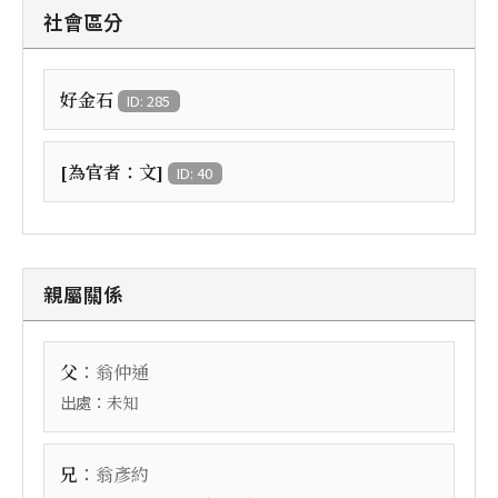
社會區分
好金石
ID: 285
[為官者：文]
ID: 40
親屬關係
：
父
翁仲通
出處：
未知
：
兄
翁彥約