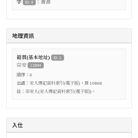
：
字
養源
ID: 4
地理資訊
籍貫(基本地址)
ID: 1
崇安
13894
順序：
0
出處：
，頁
宋人傳記資料索引(電子版)
10868
註：
崇安人(宋人傳記資料索引(電子版))。
入仕