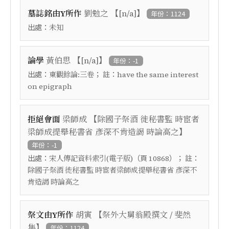
【
】
墓誌銘由Y所作
劉勉之
[n/a]
年份：1124
出處：
未知
【
】
論學
黃伯思
[n/a]
年份：-1
出處：
； 註：
東觀餘論:三卷
have the same interest
on epigraph
【
拒絕會面
梁師成
除國子祭酒 徙秘書監 時宦者
】
梁師成提舉秘書省 彥深不肯造謁 時論高之
年份：-1
出處：
（頁
）； 註：
宋人傳記資料索引(電子版)
10868
除國子祭酒 徙秘書監 時宦者梁師成提舉秘書省 彥深不
肯造謁 時論高之
【
祭文由Y所作
胡寅
祭外大舅翁殿撰文 / 斐然
】
集
年份：1124