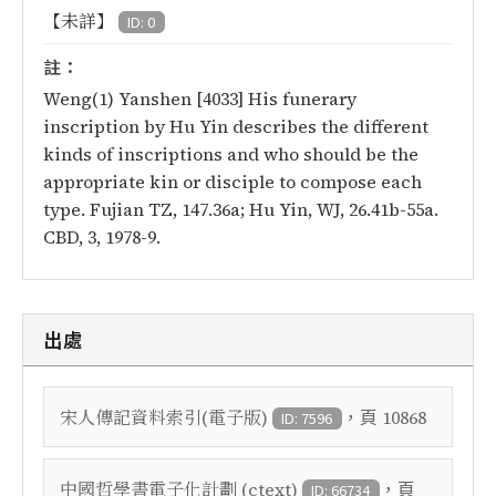
【未詳】
ID: 0
註：
Weng(1) Yanshen [4033] His funerary
inscription by Hu Yin describes the different
kinds of inscriptions and who should be the
appropriate kin or disciple to compose each
type. Fujian TZ, 147.36a; Hu Yin, WJ, 26.41b-55a.
CBD, 3, 1978-9.
出處
，頁
宋人傳記資料索引(電子版)
10868
ID: 7596
，頁
中國哲學書電子化計劃 (ctext)
ID: 66734