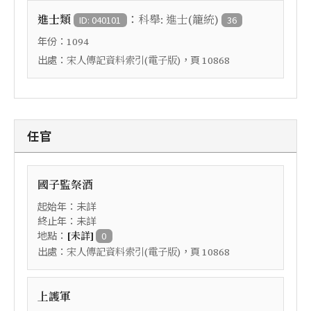
：
進士類
科舉: 進士(籠統)
ID: 040101
36
年份：
1094
出處：
，頁
宋人傳記資料索引(電子版)
10868
任官
國子監祭酒
起始年：未詳
終止年：未詳
地點：
[未詳]
0
出處：
，頁
宋人傳記資料索引(電子版)
10868
上護軍