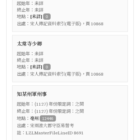
起始年：未詳
終止年：未詳
地點：
[未詳]
0
出處：
，頁
宋人傳記資料索引(電子版)
10868
太常寺少卿
起始年：未詳
終止年：未詳
地點：
[未詳]
0
出處：
，頁
宋人傳記資料索引(電子版)
10868
知某州軍州事
起始年：(
) 年份限定詞：
1127
之間
終止年：(
) 年份限定詞：
1127
之間
地點：
亳州
12446
出處：
宋兩淮大郡守臣易替考
註：
LZLMasterFileLineID 8691