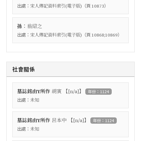
出處：
（頁
）
宋人傳記資料索引(電子版)
10873
：
孫
翁紹之
出處：
（頁
）
宋人傳記資料索引(電子版)
10868;10869
社會關係
【
】
墓誌銘由Y所作
胡寅
[n/a]
年份：1124
出處：
未知
【
】
墓誌銘由Y所作
呂本中
[n/a]
年份：1124
出處：
未知