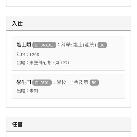
入仕
：
進士類
科舉: 進士(籠統)
ID: 040101
36
年份：
1208
出處：
，頁
宋登科記考
1271
：
學生門
學校: 上舍及第
ID: 0501
50
出處：
未知
任官