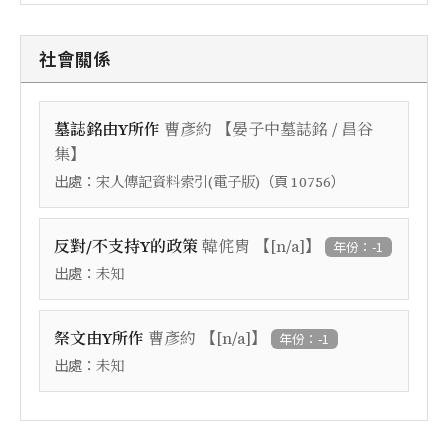
社會關係
【
墓誌銘由Y所作
曹彥約
晏子中墓誌銘 / 昌谷
】
集
出處：
（頁
）
宋人傳記資料索引(電子版)
10756
【
】
反對/不支持Y的政策
韓侂胄
[n/a]
年份：-1
出處：
未知
【
】
祭文由Y所作
曹彥約
[n/a]
年份：-1
出處：
未知