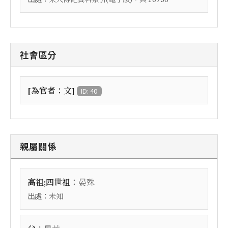
社會區分
[為官者：文]
ID: 40
親屬關係
：
高祖;四世祖
晏殊
出處：
未知