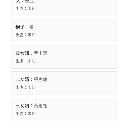
：
父
晏益
出處：
未知
：
獨子
晏
出處：
未知
：
長女婿
曹士袞
出處：
未知
：
二女婿
張應龍
出處：
未知
：
三女婿
黃應翔
出處：
未知