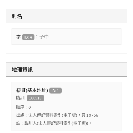
別名
：
字
子中
ID: 4
地理資訊
籍貫(基本地址)
ID: 1
臨川
100513
順序：
0
出處：
，頁
宋人傳記資料索引(電子版)
10756
註：
臨川人(宋人傳記資料索引(電子版))。