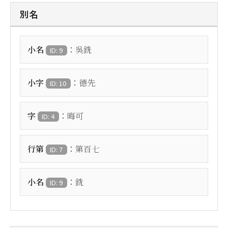
別名
：
小名
吳銑
ID: 9
：
小字
德先
ID: 10
：
字
晦可
ID: 4
：
行第
第百七
ID: 7
：
小名
銑
ID: 9