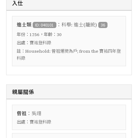
入仕
：
進士類
科舉: 進士(籠統)
ID: 040101
36
年份：
，年齡：
1256
30
出處：
寶祐登科錄
註：
Household: 曾祖運使為戶; from the 寶祐四年登
科錄
親屬關係
：
曾祖
吳翊
出處：
寶祐登科錄