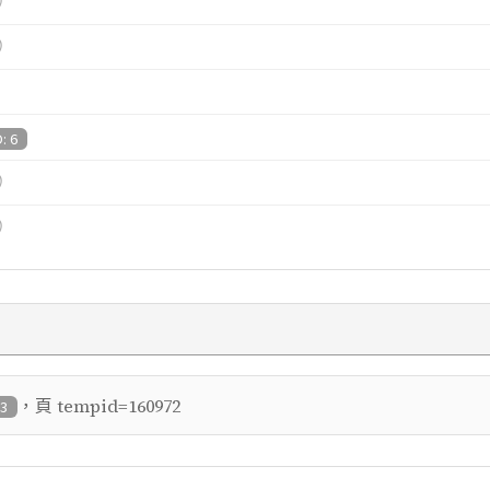
）
）
D: 6
）
）
，頁
tempid=160972
03