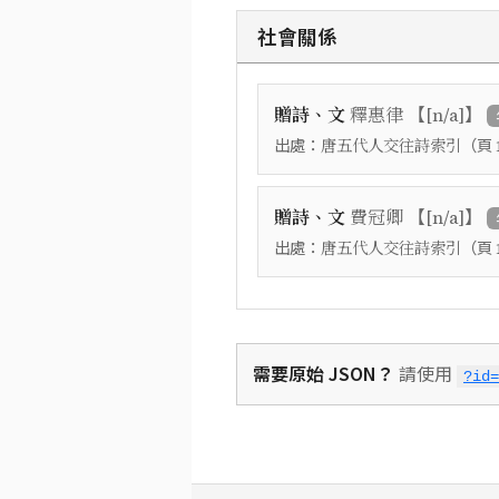
社會關係
【
】
贈詩、文
釋惠律
[n/a]
出處：
（頁
唐五代人交往詩索引
【
】
贈詩、文
費冠卿
[n/a]
出處：
（頁
唐五代人交往詩索引
需要原始 JSON？
請使用
?id=