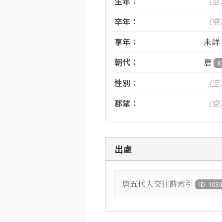
生年：
（空
卒年：
（空
享年：
未詳
朝代：
唐
I
性別：
（空
郡望：
（空
出處
唐五代人交往詩索引
ID: 403