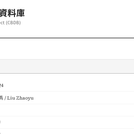
資料庫
ect (CBDB)
24
 / Liu Zhaoyu
）