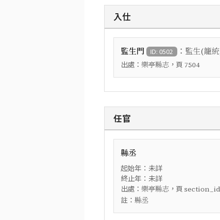
入仕
：
監生門
監生(籠統
ID: 0502
出處：
，頁
樂亭縣志
7504
任官
縣丞
起始年：未詳
終止年：未詳
出處：
，頁
樂亭縣志
section_i
註：
縣丞