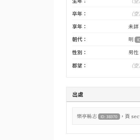
生年：
（空
卒年：
（空
享年：
未詳
朝代：
明
I
性別：
男性
郡望：
（空
出處
，頁
樂亭縣志
sec
ID: 38370