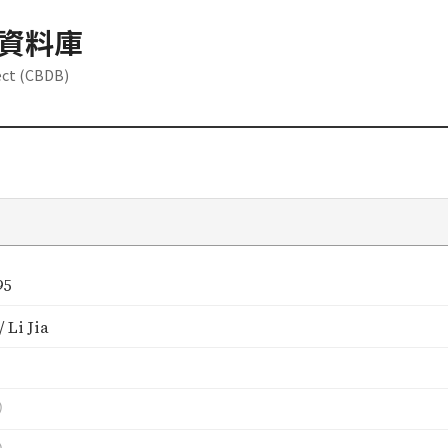
資料庫
ect (CBDB)
95
 Li Jia
）