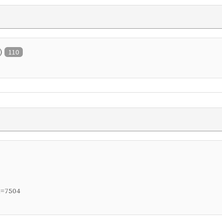
)
110
d=7504