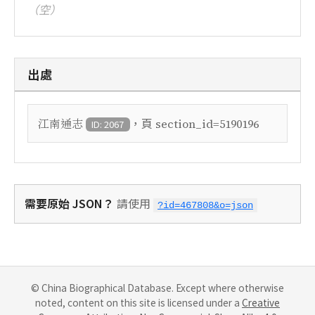
（空）
出處
，頁
江南通志
section_id=5190196
ID: 2067
需要原始 JSON？
請使用
?id=467808&o=json
© China Biographical Database. Except where otherwise
noted, content on this site is licensed under a
Creative