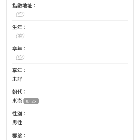
指數地址：
（空）
生年：
（空）
卒年：
（空）
享年：
未詳
朝代：
東漢
ID: 25
性別：
男性
郡望：