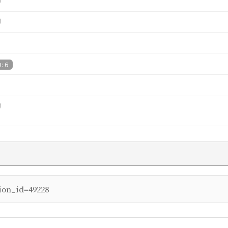
）
）
D: 6
）
ion_id=49228