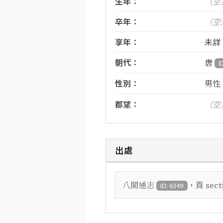
生年：
（空
卒年：
（空
享年：
未詳
朝代：
唐
I
性別：
男性
郡望：
（空
出處
，頁
八閩通志
sect
ID: 6349