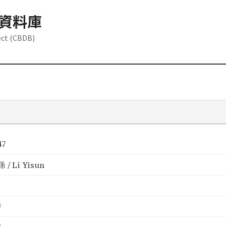
資料庫
ect (CBDB)
47
/ Li Yisun
）