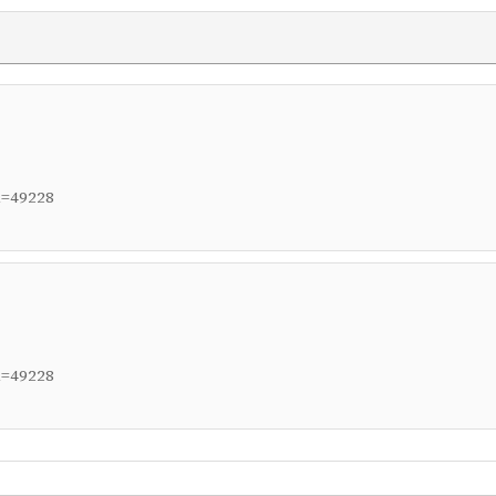
d=49228
d=49228