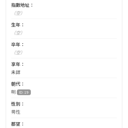
指數地址：
（空）
生年：
（空）
卒年：
（空）
享年：
未詳
朝代：
明
ID: 19
性別：
男性
郡望：