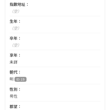
指數地址：
（空）
生年：
（空）
卒年：
（空）
享年：
未詳
朝代：
明
ID: 19
性別：
男性
郡望：