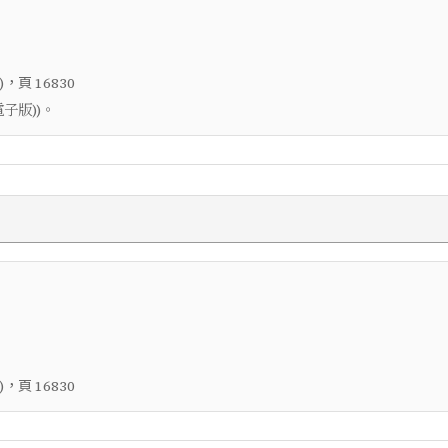
，頁
)
16830
子版))。
，頁
)
16830