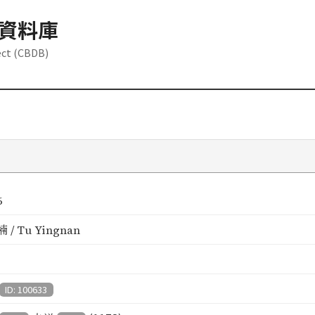
資料庫
ect (CBDB)
6
 / Tu Yingnan
ID: 100633