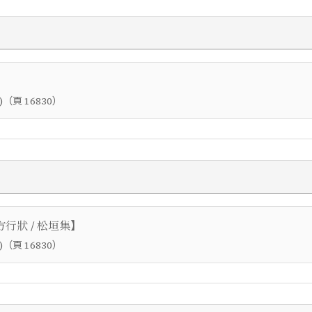
（頁
）
)
16830
】
行狀 / 松垣集
（頁
）
)
16830