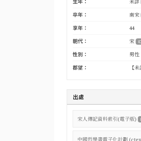
生年：
未詳
卒年：
南宋
享年：
44
朝代：
宋
I
性別：
男性
郡望：
【未
出處
宋人傳記資料索引(電子版)
中國哲學書電子化計劃 (ctex