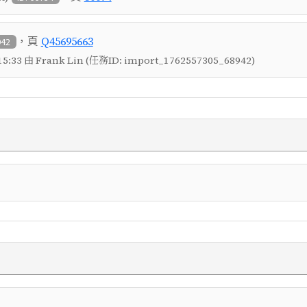
，頁
Q45695663
942
5:33 由 Frank Lin (任務ID: import_1762557305_68942)