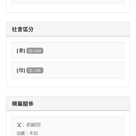
社會區分
[妻]
ID: 104
[母]
ID: 105
親屬關係
：
父
俞嗣回
出處：
未知