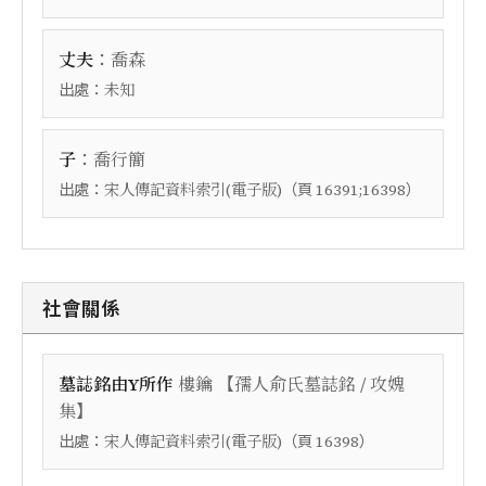
：
丈夫
喬森
出處：
未知
：
子
喬行簡
出處：
（頁
）
宋人傳記資料索引(電子版)
16391;16398
社會關係
【
墓誌銘由Y所作
樓鑰
孺人俞氏墓誌銘 / 攻媿
】
集
出處：
（頁
）
宋人傳記資料索引(電子版)
16398