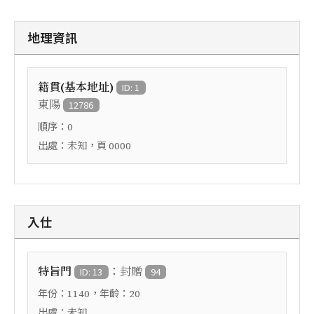
地理資訊
籍貫(基本地址)
ID: 1
東陽
12786
順序：
0
出處：
，頁
未知
0000
入仕
：
特旨門
封贈
ID: 13
94
年份：
，年齡：
1140
20
出處：
未知