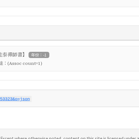
】
性泰禪師書
年份：-1
 註：
(Assoc count=1)
53323&o=json
Except where otherwise noted, content on this site is licensed under 