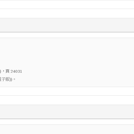
，頁
)
24031
子版))。