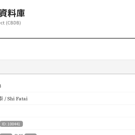
資料庫
ect (CBDB)
3
/ Shi Fatai
ID: 100441