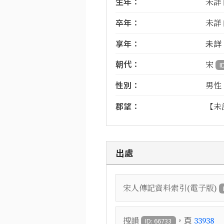
生年：
未詳
卒年：
未詳
享年：
未詳
朝代：
宋
I
性別：
男性
郡望：
【未
出處
宋人傳記資料索引(電子版)
，頁
搜韻
33938
ID: 66733