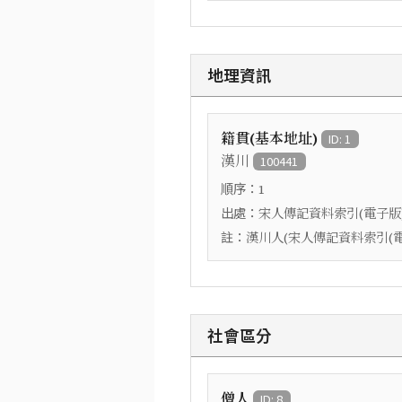
地理資訊
籍貫(基本地址)
ID: 1
漢川
100441
順序：
1
出處：
宋人傳記資料索引(電子版
註：
漢川人(宋人傳記資料索引(電
社會區分
僧人
ID: 8