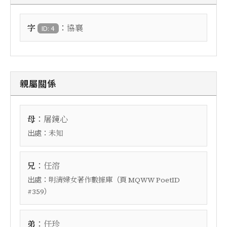
：
字
協襄
ID: 4
親屬關係
：
母
屠鏡心
出處：
未知
：
兄
任溶
出處：
（頁
明清婦女著作數據庫
MQWW PoetID
）
#359
：
弟
任珍