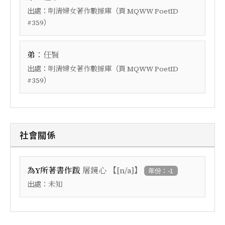
出處：
（頁
明清婦女著作數據庫
MQWW PoetID
）
#359
：
弟
任賢
出處：
（頁
明清婦女著作數據庫
MQWW PoetID
）
#359
社會關係
【
】
為Y所著書作跋
屠鏡心
[n/a]
年份：-1
出處：
未知