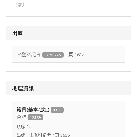
（空）
出處
，頁
宋登科記考
1615
ID: 58275
地理資訊
籍貫(基本地址)
ID: 1
合肥
12589
順序：
0
出處：
，頁
宋登科記考
1615