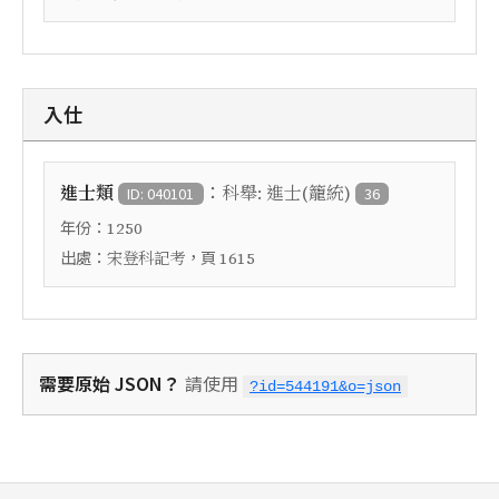
入仕
：
進士類
科舉: 進士(籠統)
ID: 040101
36
年份：
1250
出處：
，頁
宋登科記考
1615
需要原始 JSON？
請使用
?id=544191&o=json