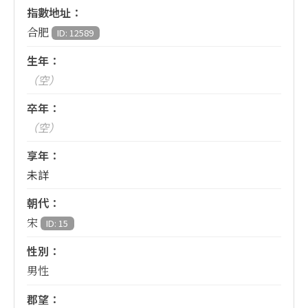
指數地址：
合肥
ID: 12589
生年：
（空）
卒年：
（空）
享年：
未詳
朝代：
宋
ID: 15
性別：
男性
郡望：