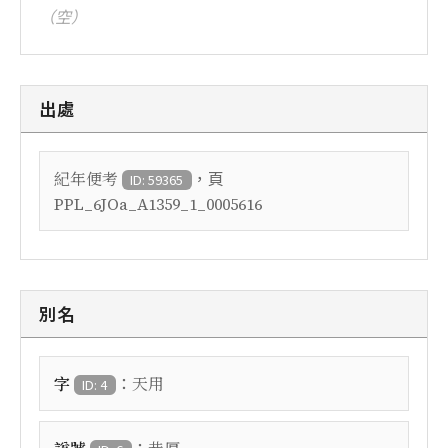
（空）
出處
，頁
紀年便考
ID: 59365
PPL_6JOa_A1359_1_0005616
別名
：
字
天用
ID: 4