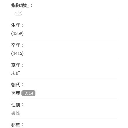
指數地址：
（空）
生年：
(1359)
卒年：
(1415)
享年：
未詳
朝代：
高麗
ID: 14
性別：
男性
郡望：