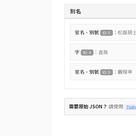
別名
：
室名、別號
松蔭居
ID: 5
：
字
直哉
ID: 4
：
室名、別號
觀稼亭
ID: 5
需要原始 JSON？
請使用
?id=