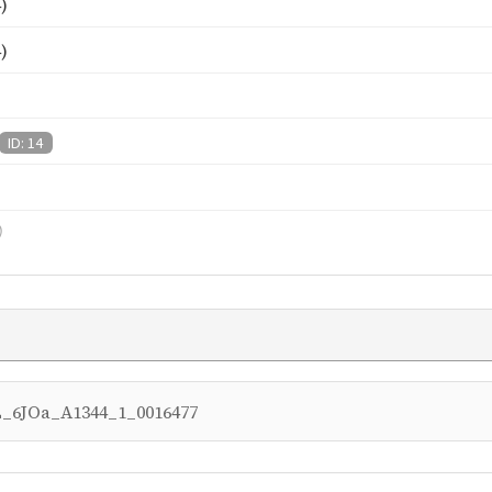
)
)
ID: 14
）
_6JOa_A1344_1_0016477