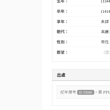
生年：
(1344
卒年：
(1414
享年：
未詳
朝代：
高麗
性別：
男性
郡望：
（空
出處
，頁
紀年便考
PPL
ID: 59365