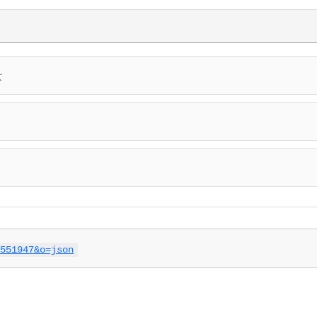
士
551947&o=json