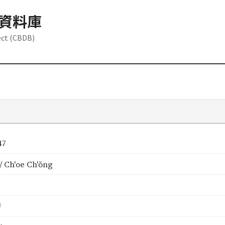
資料庫
ect (CBDB)
47
 Ch'oe Ch'ŏng
）