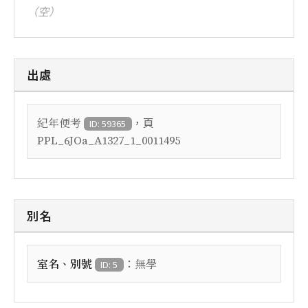
（空）
出處
，頁
紀年便考
ID: 59365
PPL_6JOa_A1327_1_0011495
別名
：
室名、別號
無學
ID: 5