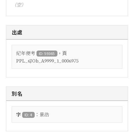
（空）
出處
，頁
紀年便考
ID: 59365
PPL_6JOb_A9999_1_0006975
別名
：
字
景浩
ID: 4