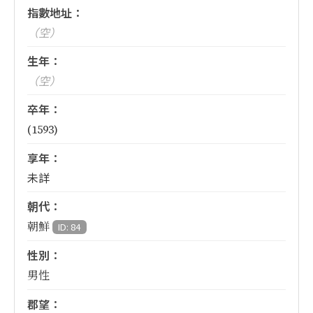
指數地址：
（空）
生年：
（空）
卒年：
(1593)
享年：
未詳
朝代：
朝鮮
ID: 84
性別：
男性
郡望：