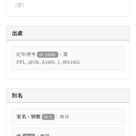
（空）
出處
，頁
紀年便考
ID: 59365
PPL_6JOb_A1605_1_0011455
別名
：
室名、別號
南谷
ID: 5