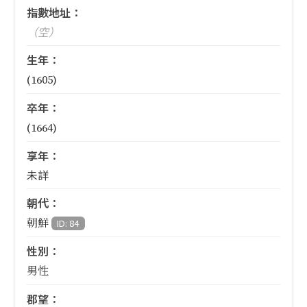
指數地址：
（空）
生年：
(1605)
卒年：
(1664)
享年：
未詳
朝代：
朝鮮
ID: 84
性別：
男性
郡望：