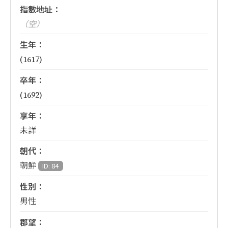
指數地址：
（空）
生年：
(1617)
卒年：
(1692)
享年：
未詳
朝代：
朝鮮
ID: 84
性別：
男性
郡望：