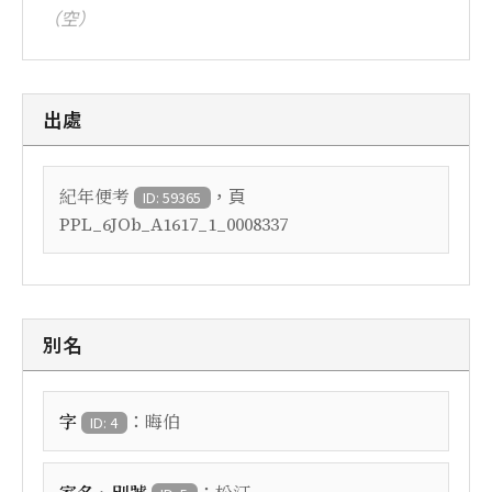
（空）
出處
，頁
紀年便考
ID: 59365
PPL_6JOb_A1617_1_0008337
別名
：
字
晦伯
ID: 4