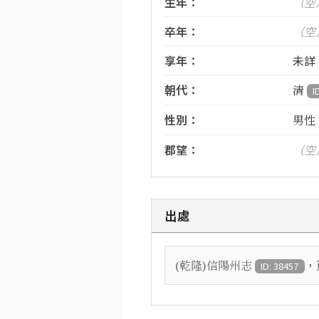
生年：
（空
卒年：
（空
享年：
未詳
朝代：
清
I
性別：
男性
郡望：
（空
出處
，
(乾隆)信陽州志
ID: 38457