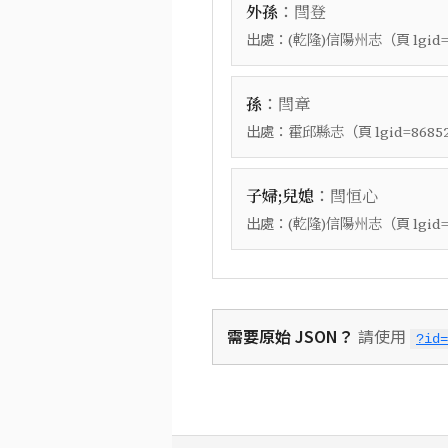
：
外孫
閆登
出處：
（頁
(乾隆)信陽州志
lgid
：
孫
閆章
出處：
（頁
霍邱縣志
lgid=8685
：
子婦;兒媳
閆恒心
出處：
（頁
(乾隆)信陽州志
lgid
需要原始 JSON？
請使用
?id=