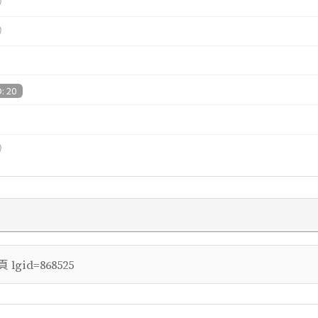
）
）
D: 20
）
頁
lgid=868525