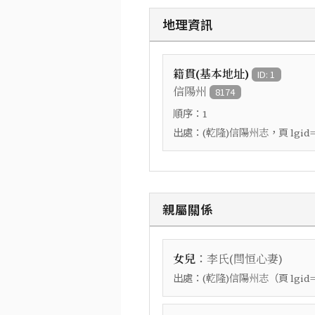
地理資訊
籍貫(基本地址)
ID: 1
信陽州
8174
順序：
1
出處：
，頁
(乾隆)信陽州志
lgid
親屬關係
：
女兒
李氏(閆恒心妻)
出處：
（頁
(乾隆)信陽州志
lgid