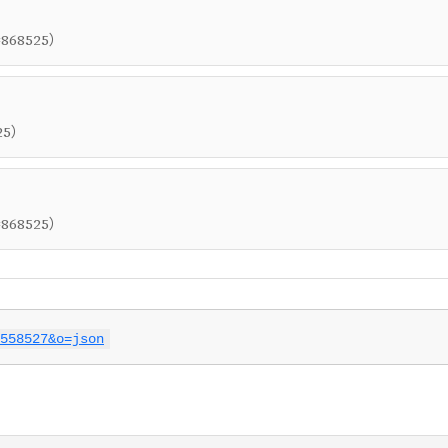
）
=868525
）
25
）
=868525
558527&o=json