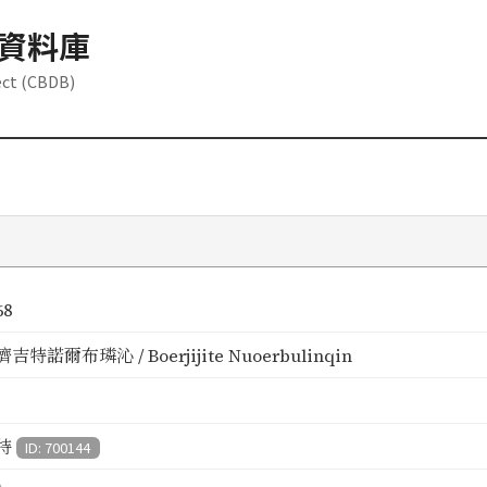
資料庫
ect (CBDB)
68
吉特諾爾布璘沁 / Boerjijite Nuoerbulinqin
特
ID: 700144