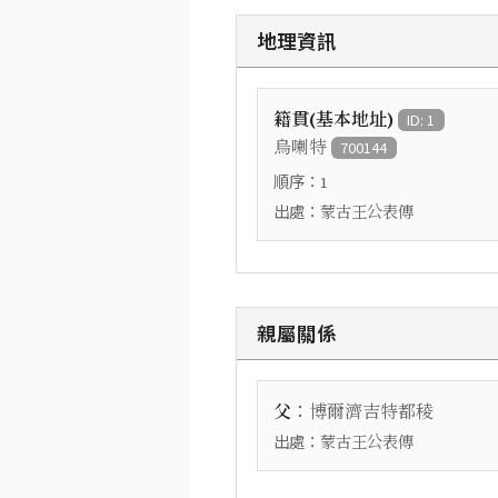
地理資訊
籍貫(基本地址)
ID: 1
烏喇特
700144
順序：
1
出處：
蒙古王公表傳
親屬關係
：
父
博爾濟吉特都稜
出處：
蒙古王公表傳