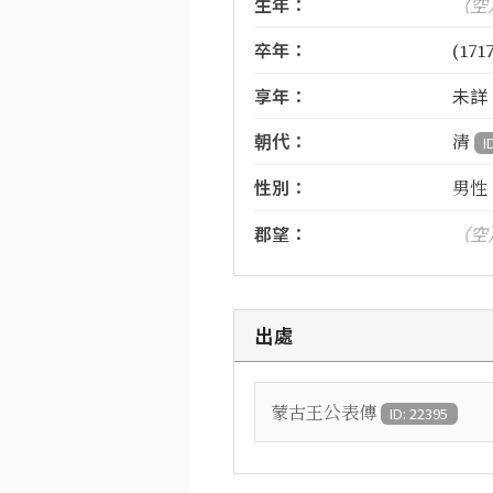
生年：
（空
卒年：
(1717
享年：
未詳
朝代：
清
I
性別：
男性
郡望：
（空
出處
蒙古王公表傳
ID: 22395