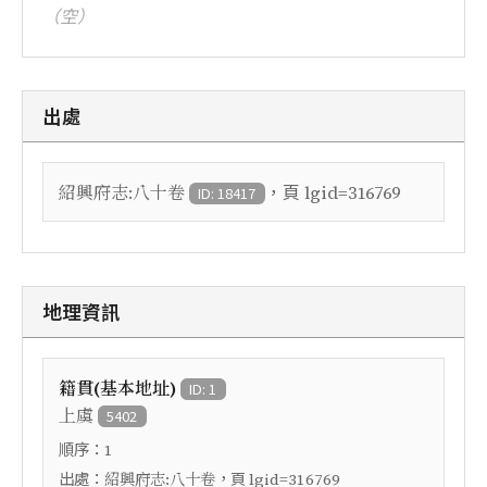
（空）
出處
，頁
紹興府志:八十卷
lgid=316769
ID: 18417
地理資訊
籍貫(基本地址)
ID: 1
上虞
5402
順序：
1
出處：
，頁
紹興府志:八十卷
lgid=316769