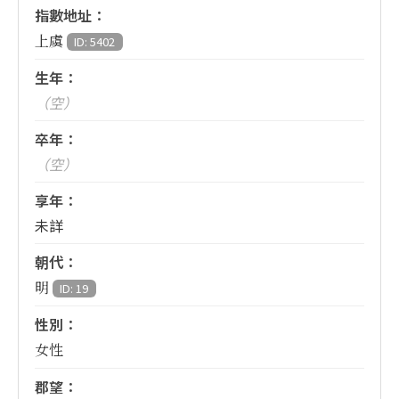
指數地址：
上虞
ID: 5402
生年：
（空）
卒年：
（空）
享年：
未詳
朝代：
明
ID: 19
性別：
女性
郡望：