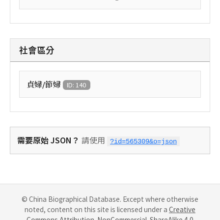
社會區分
貞婦/節婦
ID: 140
需要原始 JSON？
請使用
?id=565309&o=json
© China Biographical Database. Except where otherwise
noted, content on this site is licensed under a
Creative
Commons Attribution-NonCommercial-ShareAlike 4.0