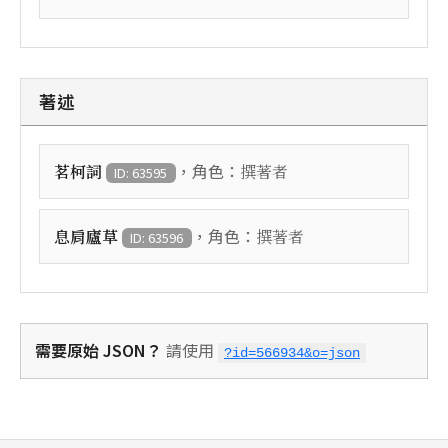
著述
，角色：
茗柯詞
撰著者
ID: 63595
，角色：
息肩廬草
撰著者
ID: 63596
需要原始 JSON？
請使用
?id=566934&o=json