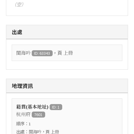
（空）
出處
，頁
閨海吟
上冊
ID: 63343
地理資訊
籍貫(基本地址)
ID: 1
杭州府
7601
順序：
1
出處：
，頁
閨海吟
上冊