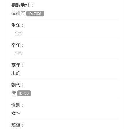
指數地址：
杭州府
ID: 7601
生年：
（空）
卒年：
（空）
享年：
未詳
朝代：
清
ID: 20
性別：
女性
郡望：