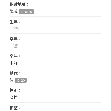
指數地址：
輝縣
ID: 8140
生年：
（空）
卒年：
（空）
享年：
未詳
朝代：
清
ID: 20
性別：
女性
郡望：