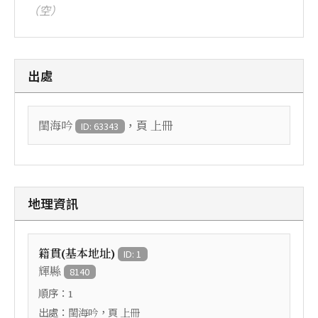
（空）
出處
，頁
閨海吟
上冊
ID: 63343
地理資訊
籍貫(基本地址)
ID: 1
輝縣
8140
順序：
1
出處：
，頁
閨海吟
上冊