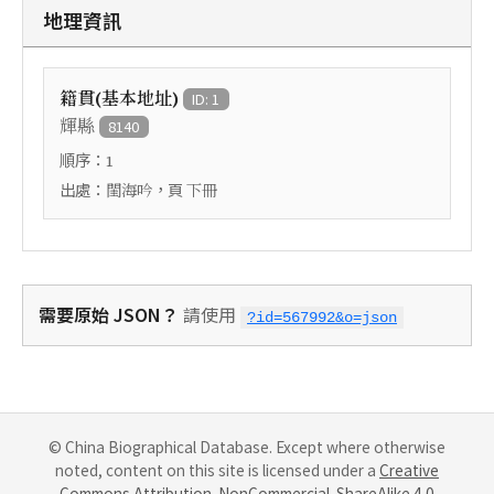
地理資訊
籍貫(基本地址)
ID: 1
輝縣
8140
順序：
1
出處：
，頁
閨海吟
下冊
需要原始 JSON？
請使用
?id=567992&o=json
© China Biographical Database. Except where otherwise
noted, content on this site is licensed under a
Creative
Commons Attribution-NonCommercial-ShareAlike 4.0