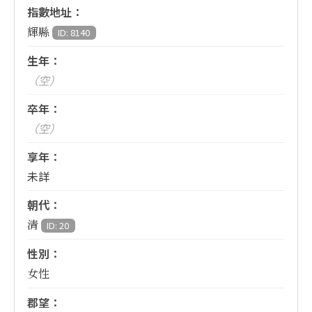
指數地址：
輝縣
ID: 8140
生年：
（空）
卒年：
（空）
享年：
未詳
朝代：
清
ID: 20
性別：
女性
郡望：