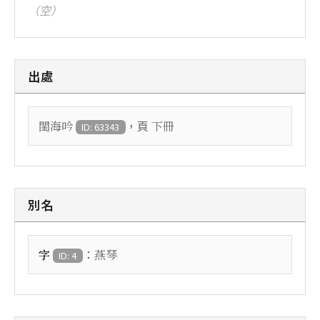
（空）
出處
，頁
閨海吟
下冊
ID: 63343
別名
：
字
燕琴
ID: 4