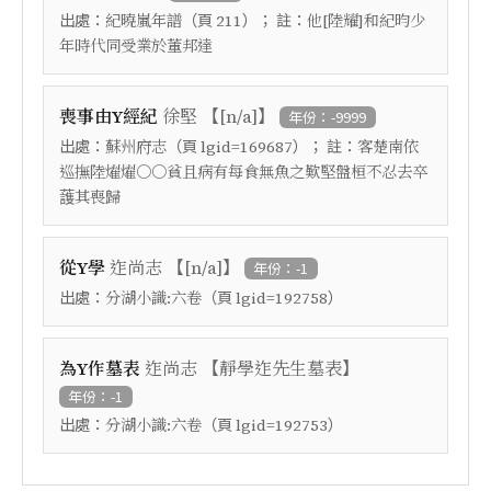
出處：
（頁
）； 註：
紀曉嵐年譜
211
他[陸耀]和紀昀少
年時代同受業於董邦達
【
】
喪事由Y經紀
徐堅
[n/a]
年份：-9999
出處：
（頁
）； 註：
蘇州府志
lgid=169687
客楚南依
巡撫陸燿燿○○貧且病有每食無魚之歎堅盤桓不忍去卒
䕶其喪歸
【
】
從Y學
迮尚志
[n/a]
年份：-1
出處：
（頁
）
分湖小識:六卷
lgid=192758
【
】
為Y作墓表
迮尚志
靜學迮先生墓表
年份：-1
出處：
（頁
）
分湖小識:六卷
lgid=192753