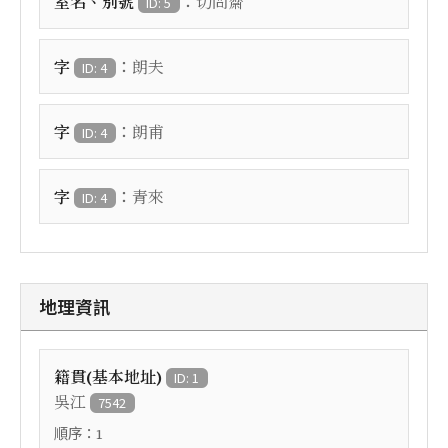
：
室名、別號
切問齋
ID: 5
：
字
朗夫
ID: 4
：
字
朗甫
ID: 4
：
字
青來
ID: 4
地理資訊
籍貫(基本地址)
ID: 1
吳江
7542
順序：
1