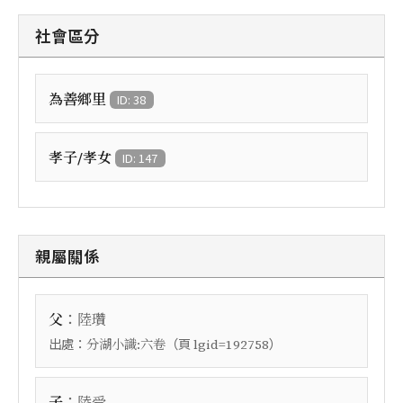
社會區分
為善鄉里
ID: 38
孝子/孝女
ID: 147
親屬關係
：
父
陸瓚
出處：
（頁
）
分湖小識:六卷
lgid=192758
：
子
陸受