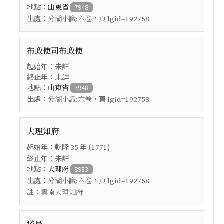
地點：
山東省
7948
出處：
，頁
分湖小識:六卷
lgid=192758
布政使司布政使
起始年：未詳
終止年：未詳
地點：
山東省
7948
出處：
，頁
分湖小識:六卷
lgid=192758
大理知府
起始年：
年 (
)
乾隆
35
1771
終止年：未詳
地點：
大理府
8933
出處：
，頁
分湖小識:六卷
lgid=192758
註：
雲南大理知府