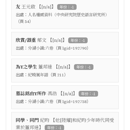
【
】
友
王元啟
[n/a]
年份：-1
出處：
人名權威資料（中央研究院歷史語言研究所）
（頁
）
54
【
】
欣賞/器重
郁文
[n/a]
年份：-1
出處：
（頁
）
分湖小識:六卷
lgid=192790
【
】
為Y之學生
董邦達
[n/a]
年份：-1
出處：
（頁
）
紀曉嵐年譜
211
【
】
墓誌銘由Y所作
馮浩
[n/a]
年份：-1
出處：
（頁
）
分湖小識:六卷
lgid=192758
【
同學、同門
紀昀
他[陸耀]和紀昀少年時代同受
】
業於董邦達
年份：-1