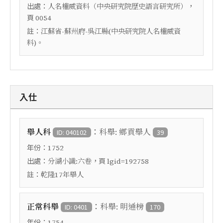
出處：
，
人名權威資料（中央研究院歷史語言研究所）
頁
0054
註：
江蘇省-蘇州府-吳江縣(中央研究院人名權威資
料)。
入仕
：
舉人科
科舉: 鄉貢舉人
ID: 040102
39
年份：
1752
出處：
，頁
分湖小識:六卷
lgid=192758
註：
乾隆17年舉人
：
正常科舉
科舉: 明通榜
ID: 0401
170
年份：
1754