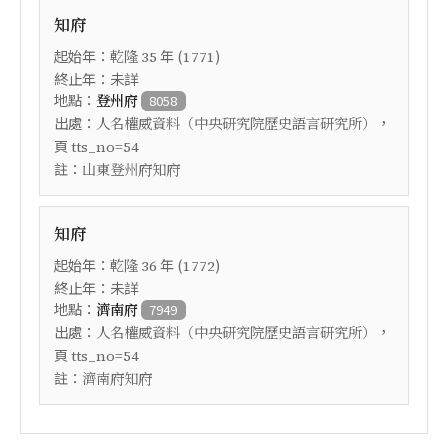
知府
起始年：
年 (
)
乾隆
35
1771
終止年：未詳
地點：
登州府
8058
出處：
，
人名權威資料（中央研究院歷史語言研究所）
頁
tts_no=54
註：
山東登州府知府
知府
起始年：
年 (
)
乾隆
36
1772
終止年：未詳
地點：
濟南府
7949
出處：
，
人名權威資料（中央研究院歷史語言研究所）
頁
tts_no=54
註：
濟南府知府