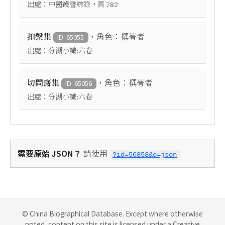
出處：
，頁
中國叢書綜錄
782
，角色：
扣槃集
撰著者
ID: 65055
出處：
分湖小識:六卷
，角色：
切問齋集
撰著者
ID: 65056
出處：
分湖小識:六卷
需要原始 JSON？
請使用
?id=56858&o=json
© China Biographical Database. Except where otherwise
noted, content on this site is licensed under a
Creative