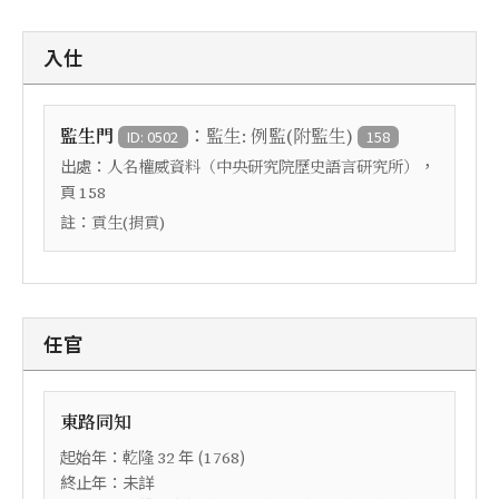
入仕
：
監生門
監生: 例監(附監生)
ID: 0502
158
出處：
，
人名權威資料（中央研究院歷史語言研究所）
頁
158
註：
貢生(捐貢)
任官
東路同知
起始年：
年 (
)
乾隆
32
1768
終止年：未詳