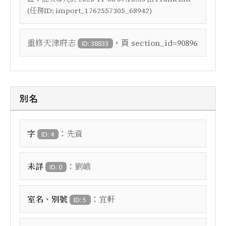
(任務ID: import_1762557305_68942)
，頁
重修天津府志
section_id=90896
ID: 38833
別名
：
字
先資
ID: 4
：
未詳
劉峨
ID: 0
：
室名、別號
宜軒
ID: 5