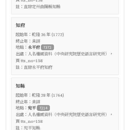
tts_no=158
註：
直隸定州曲陽縣知縣
知府
起始年：
年 (
)
乾隆
36
1772
終止年：未詳
地點：
永平府
7372
出處：
，
人名權威資料（中央研究院歷史語言研究所）
頁
tts_no=158
註：
直隸永平府知府
知縣
起始年：
年 (
)
乾隆
28
1764
終止年：未詳
地點：
宛平
7214
出處：
，
人名權威資料（中央研究院歷史語言研究所）
頁
tts_no=158
註：
宛平知縣