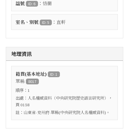
：
諡號
恪簡
ID: 6
：
室名、別號
直軒
ID: 5
地理資訊
籍貫(基本地址)
ID: 1
單縣
8017
順序：
1
出處：
，
人名權威資料（中央研究院歷史語言研究所）
頁
0158
註：
山東省-兗州府-單縣(中央研究院人名權威資料)。