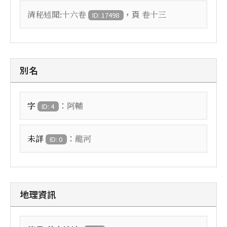
，頁
清秘述聞:十六卷
卷十三
ID: 17498
別名
：
字
阿輔
ID: 4
：
未詳
龍河
ID: 0
地理資訊