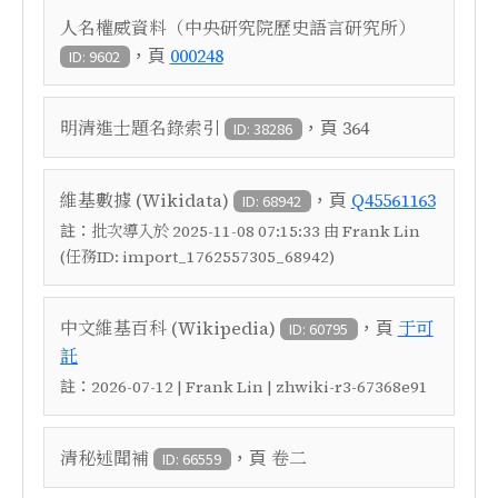
人名權威資料（中央研究院歷史語言研究所）
，頁
000248
ID: 9602
，頁
明清進士題名錄索引
364
ID: 38286
，頁
維基數據 (Wikidata)
Q45561163
ID: 68942
註：
批次導入於 2025-11-08 07:15:33 由 Frank Lin
(任務ID: import_1762557305_68942)
，頁
中文維基百科 (Wikipedia)
于可
ID: 60795
託
註：
2026-07-12 | Frank Lin | zhwiki-r3-67368e91
，頁
清秘述聞補
卷二
ID: 66559