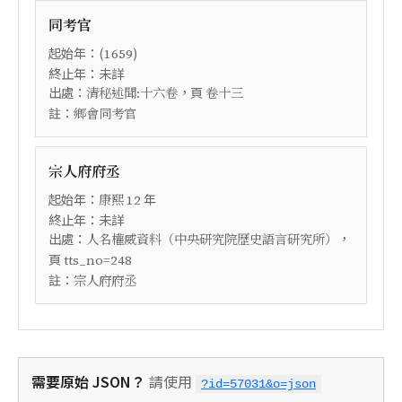
同考官
起始年：(
)
1659
終止年：未詳
出處：
，頁
清秘述聞:十六卷
卷十三
註：
鄉會同考官
宗人府府丞
起始年：
年
康熙
12
終止年：未詳
出處：
，
人名權威資料（中央研究院歷史語言研究所）
頁
tts_no=248
註：
宗人府府丞
需要原始 JSON？
請使用
?id=57031&o=json