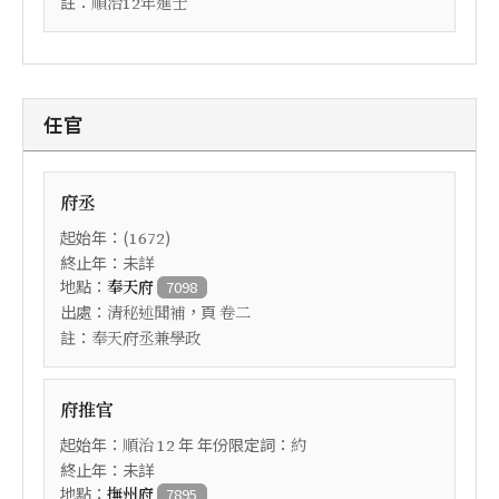
註：
順治12年進士
任官
府丞
起始年：(
)
1672
終止年：未詳
地點：
奉天府
7098
出處：
，頁
清秘述聞補
卷二
註：
奉天府丞兼學政
府推官
起始年：
年 年份限定詞：
順治
12
約
終止年：未詳
地點：
撫州府
7895