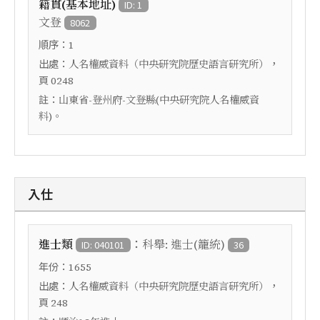
籍貫(基本地址)
ID: 1
文登
8062
順序：
1
出處：
，
人名權威資料（中央研究院歷史語言研究所）
頁
0248
註：
山東省-登州府-文登縣(中央研究院人名權威資
料)。
入仕
：
進士類
科舉: 進士(籠統)
ID: 040101
36
年份：
1655
出處：
，
人名權威資料（中央研究院歷史語言研究所）
頁
248