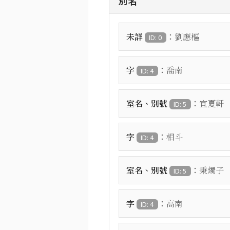
別名
：
未詳
劉應樞
ID: 0
：
字
喬南
ID: 4
：
室名、別號
宜夏軒
ID: 5
：
字
相斗
ID: 4
：
室名、別號
秉燭子
ID: 5
：
字
高南
ID: 4