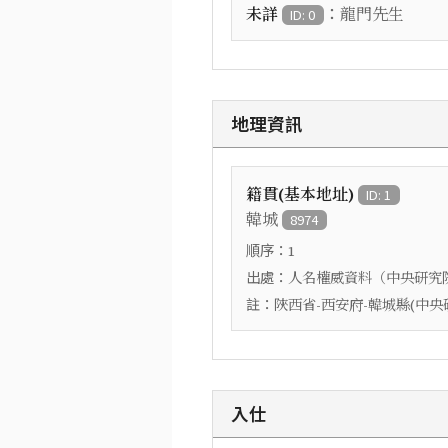
：
未詳
龍門先生
ID: 0
地理資訊
籍貫(基本地址)
ID: 1
韓城
8974
順序：
1
出處：
人名權威資料（中央研究
註：
陜西省-西安府-韓城縣(中
入仕