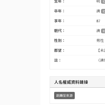
生年：
明
I
卒年：
清
I
享年：
87
朝代：
清
I
性別：
男性
郡望：
【未
註：
《清
人名權威資料鏈接
跳轉至來源