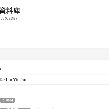
資料庫
ect (CBDB)
9
/ Liu Yinshu
ID: 8974