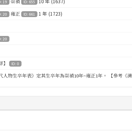
10 年 (1637)
崇禎
D: 19
ID: 655
1 年 (1723)
雍正
D: 20
ID: 661
D: 20
詳】
ID: 0
代人物生卒年表》定其生卒年為崇禎10年~雍正1年。 【參考《清代