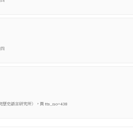
十四
十四
，頁
院歷史語言研究所）
tts_no=438