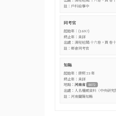
清秘述聞:十六卷
卷
註：
戶科給事中
同考官
起始年：(
)
1697
終止年：未詳
出處：
，頁
清秘述聞:十六卷
卷
註：
鄉會同考官
知縣
起始年：
年
康熙
23
終止年：未詳
地點：
河南省
8072
出處：
人名權威資料（中央研究
註：
河南蘭陽知縣