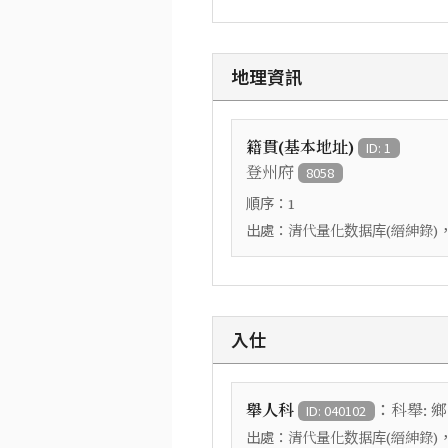
地理資訊
籍貫(基本地址)
ID: 1
登州府
8058
順序：
1
出處：
清代量化数据库(縉紳錄)
入仕
：
舉人科
科舉: 
ID: 040102
出處：
清代量化数据库(縉紳錄)