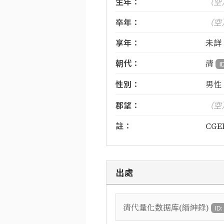
生年：
（空
卒年：
（空
享年：
未詳
朝代：
清
I
性別：
男性
郡望：
（空
註：
CGED
出處
清代量化数据库(縉紳錄)
ID: