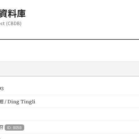
資料庫
ect (CBDB)
93
/ Ding Tingli
府
ID: 8058