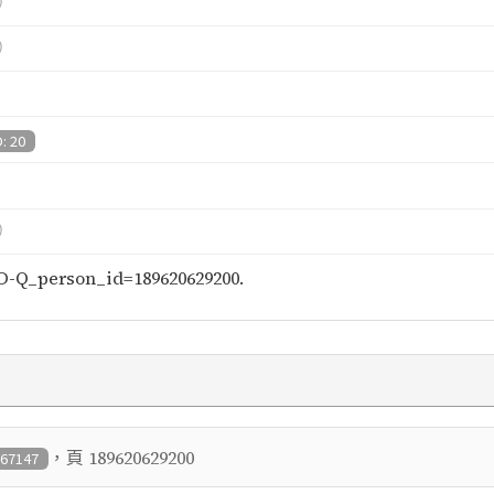
）
）
D: 20
）
-Q_person_id=189620629200.
，頁
189620629200
 67147