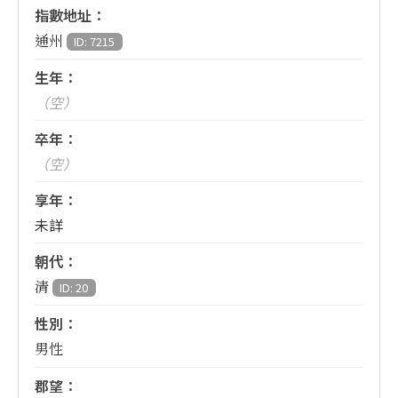
指數地址：
通州
ID: 7215
生年：
（空）
卒年：
（空）
享年：
未詳
朝代：
清
ID: 20
性別：
男性
郡望：