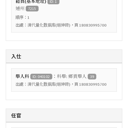
籍貫(基本地址)
ID: 1
通州
7215
順序：
1
出處：
，頁
清代量化数据库(縉紳錄)
180830995700
入仕
：
舉人科
科舉: 鄉貢舉人
ID: 040102
39
出處：
，頁
清代量化数据库(縉紳錄)
180830995700
任官