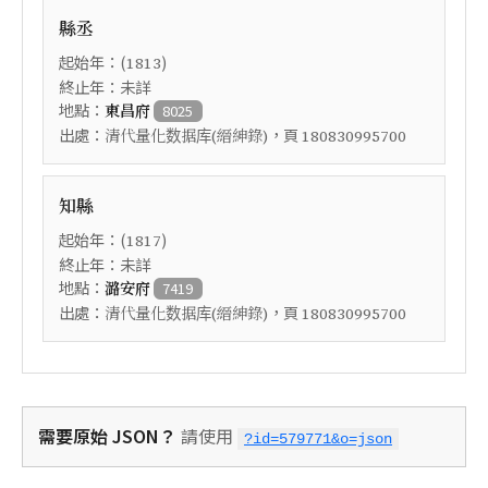
縣丞
起始年：(
)
1813
終止年：未詳
地點：
東昌府
8025
出處：
，頁
清代量化数据库(縉紳錄)
180830995700
知縣
起始年：(
)
1817
終止年：未詳
地點：
潞安府
7419
出處：
，頁
清代量化数据库(縉紳錄)
180830995700
需要原始 JSON？
請使用
?id=579771&o=json