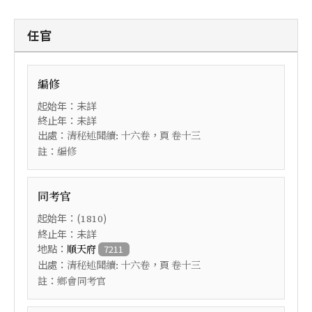
任官
編修
起始年：未詳
終止年：未詳
出處：
，頁
清秘述聞續: 十六卷
卷十三
註：
編修
同考官
起始年：(
)
1810
終止年：未詳
地點：
順天府
7211
出處：
，頁
清秘述聞續: 十六卷
卷十三
註：
鄉會同考官