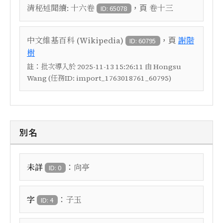
，頁
清秘述聞續: 十六卷
卷十三
ID: 65078
，頁
中文維基百科 (Wikipedia)
謝階
ID: 60795
樹
註：
批次導入於 2025-11-13 15:26:11 由 Hongsu
Wang (任務ID: import_1763018761_60795)
別名
：
未詳
向亭
ID: 0
：
字
子玉
ID: 4