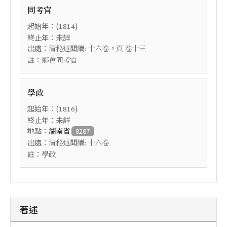
同考官
起始年：(
)
1814
終止年：未詳
出處：
，頁
清秘述聞續: 十六卷
卷十三
註：
鄉會同考官
學政
起始年：(
)
1816
終止年：未詳
地點：
湖南省
8287
出處：
清秘述聞續: 十六卷
註：
學政
著述