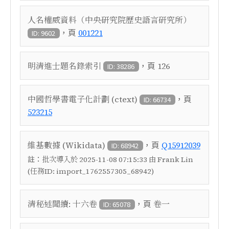
人名權威資料（中央研究院歷史語言研究所）
，頁
001221
ID: 9602
，頁
明清進士題名錄索引
126
ID: 38286
，頁
中國哲學書電子化計劃 (ctext)
ID: 66734
523215
，頁
維基數據 (Wikidata)
Q15912039
ID: 68942
註：
批次導入於 2025-11-08 07:15:33 由 Frank Lin
(任務ID: import_1762557305_68942)
，頁
清秘述聞續: 十六卷
卷一
ID: 65078