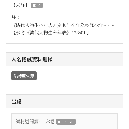
【未詳】
ID: 0
註：
《清代人物生卒年表》定其生卒年為乾隆43年~？。
【參考《清代人物生卒年表》#23501.】
人名權威資料鏈接
跳轉至來源
出處
清秘述聞續: 十六卷
ID: 65078