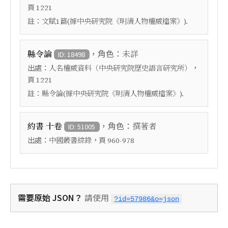
頁
1221
註：
文賦1篇(據中央研究院《明清人物權威檔案》).
，角色：
縣令論
未詳
ID: 18498
出處：
，
人名權威資料（中央研究院歷史語言研究所）
頁
1221
註：
縣令論(據中央研究院《明清人物權威檔案》).
，角色：
約書 十卷
撰著者
ID: 51005
出處：
，頁
中國叢書綜錄
960-978
需要原始 JSON？
請使用
?id=57986&o=json