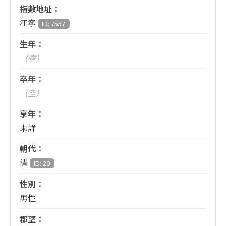
指數地址：
江寧
ID: 7557
生年：
（空）
卒年：
（空）
享年：
未詳
朝代：
清
ID: 20
性別：
男性
郡望：