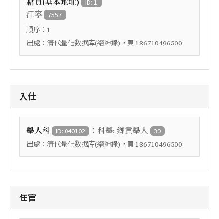
籍貫(基本地址)
ID: 1
江寧
7557
順序：
1
出處：
，頁
清代量化数据库(縉紳錄)
186710496500
入仕
：
舉人科
科舉: 鄉貢舉人
ID: 040102
39
出處：
，頁
清代量化数据库(縉紳錄)
186710496500
任官