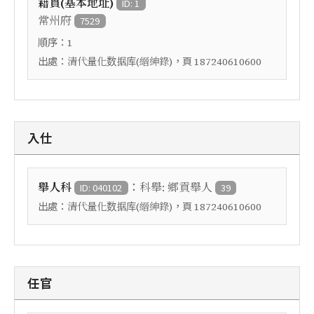
籍貫(基本地址)
ID: 1
常州府
7529
順序：
1
出處：
，頁
清代量化数据库(縉紳錄)
187240610600
入仕
：
舉人科
科舉: 鄉貢舉人
ID: 040102
39
出處：
，頁
清代量化数据库(縉紳錄)
187240610600
任官