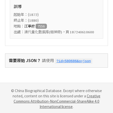
訓導
起始年：(
)
1872
終止年：(
)
1880
地點：
江寧府
7556
出處：
，頁
清代量化数据库(縉紳錄)
187240610600
需要原始 JSON？
請使用
?id=580686&o=json
© China Biographical Database. Except where otherwise
noted, content on this site is licensed under a
Creative
Commons Attribution-NonCommercial-ShareAlike 4.0
International license
.