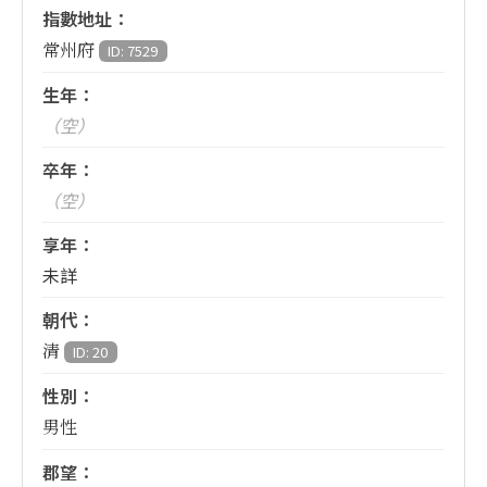
指數地址：
常州府
ID: 7529
生年：
（空）
卒年：
（空）
享年：
未詳
朝代：
清
ID: 20
性別：
男性
郡望：